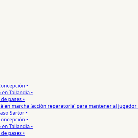
ncepción •
 Tailandia •
e pases •
 en marcha ‘acción reparatoria’ para mantener al jugador •
o Sartor •
ncepción •
 Tailandia •
e pases •