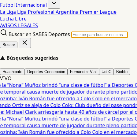
Futbol Internacional
La Liga
Liga Profesional Argentina
Premier League
Lucha Libre
AVISOS LEGALES
Buscar en SABES Deportes
Buscar
▲
Búsquedas sugeridas
Huachipato
Deportes Concepción
Fernández Vial
UdeC
Biobío
VIVO
a “Nona” Muñoz brindó “una clase de fútbol” a Deportes Co
temporal causa muerte de jugador durante pleno partido en
ozinha: Iván Román fue ofrecido a Colo Colo en el mercado d
do Ortiz se aleja de Colo Colo: Club dueño del pase pondrá
 Michael Clark arriesgaría hasta 40 años de cárcel por el cas
a “Nona” Muñoz brindó “una clase de fútbol” a Deportes Co
temporal causa muerte de jugador durante pleno partido en
ozinha: Iván Román fue ofrecido a Colo Colo en el mercado d