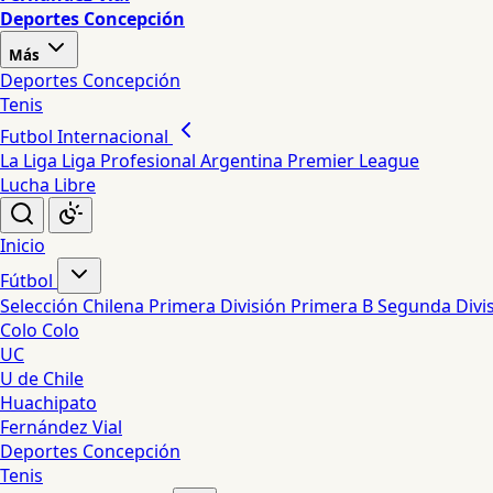
Deportes Concepción
Más
Deportes Concepción
Tenis
Futbol Internacional
La Liga
Liga Profesional Argentina
Premier League
Lucha Libre
Inicio
Fútbol
Selección Chilena
Primera División
Primera B
Segunda Divi
Colo Colo
UC
U de Chile
Huachipato
Fernández Vial
Deportes Concepción
Tenis