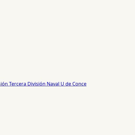
sión
Tercera División
Naval
U de Conce