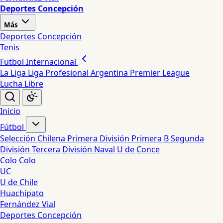
Deportes Concepción
Más
Deportes Concepción
Tenis
Futbol Internacional
La Liga
Liga Profesional Argentina
Premier League
Lucha Libre
Inicio
Fútbol
Selección Chilena
Primera División
Primera B
Segunda
División
Tercera División
Naval
U de Conce
Colo Colo
UC
U de Chile
Huachipato
Fernández Vial
Deportes Concepción