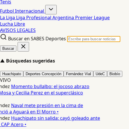
Tenis
Futbol Internacional
La Liga
Liga Profesional Argentina
Premier League
Lucha Libre
AVISOS LEGALES
Buscar en SABES Deportes
Buscar
▲
Búsquedas sugeridas
Huachipato
Deportes Concepción
Fernández Vial
UdeC
Biobío
VIVO
ndez
Momento bullalbo: el jocoso abrazo
Mosa y Cecilia Perez en el superclásico
ndez
Naval mete presión en la cima de
nció a Aguará en El Morro •
ndez
Huachipato sin salida: cayó goleado ante
 CAP Acero •