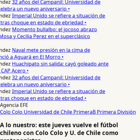
ndez
32 años del Campanil: Universidad de
lebra un nuevo aniversario •
ndez
Imperial Unido se refiere a situación de
tras choque en estado de ebriedad •
ndez
Momento bullalbo: el jocoso abrazo
Mosa y Cecilia Perez en el superclásico
ndez
Naval mete presión en la cima de
nció a Aguará en El Morro •
ndez
Huachipato sin salida: cayó goleado ante
 CAP Acero •
ndez
32 años del Campanil: Universidad de
lebra un nuevo aniversario •
ndez
Imperial Unido se refiere a situación de
tras choque en estado de ebriedad •
Agencia EFE
Colo Colo
Universidad de Chile
PrimeraB
Primera División
A lo nuestro: este jueves vuelve el fútbol
chileno con Colo Colo y U. de Chile como