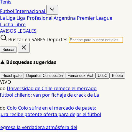
Tenis
Futbol Internacional
La Liga
Liga Profesional Argentina
Premier League
Lucha Libre
AVISOS LEGALES
Buscar en SABES Deportes
Buscar
▲
Búsquedas sugeridas
Huachipato
Deportes Concepción
Fernández Vial
UdeC
Biobío
VIVO
edo
Universidad de Chile remece el mercado
fútbol chileno: van por fichaje de crack de La
edo
Colo Colo sufre en el mercado de pases:
ura recibe potente oferta para dejar el fútbol
egresa la verdadera atmósfera del