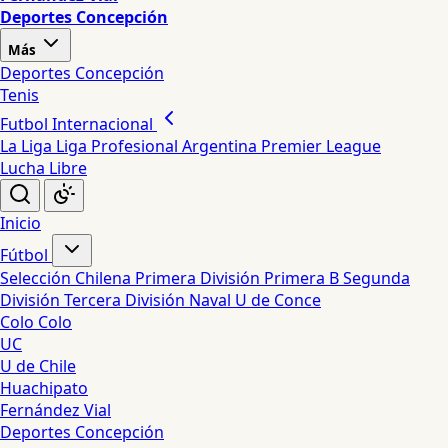
Deportes Concepción
Más
Deportes Concepción
Tenis
Futbol Internacional
La Liga
Liga Profesional Argentina
Premier League
Lucha Libre
Inicio
Fútbol
Selección Chilena
Primera División
Primera B
Segunda
División
Tercera División
Naval
U de Conce
Colo Colo
UC
U de Chile
Huachipato
Fernández Vial
Deportes Concepción