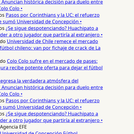
 Anuncian histórica decisión para duelo entre
olo Colo •
os
Pasos por Corinthians y la UC: el refuerzo
e sumó Universidad de Concepción •
os
¿Se sigue despotenciando? Huachipato a
er a otro jugador que partiría al extranjero •
edo
Universidad de Chile remece el mercado
fútbol chileno: van por fichaje de crack de La
edo
Colo Colo sufre en el mercado de pases:
ura recibe potente oferta para dejar el fútbol
egresa la verdadera atmósfera del
 Anuncian histórica decisión para duelo entre
olo Colo •
os
Pasos por Corinthians y la UC: el refuerzo
e sumó Universidad de Concepción •
os
¿Se sigue despotenciando? Huachipato a
er a otro jugador que partiría al extranjero •
Agencia EFE
Universidad de Concepción
Fútbol