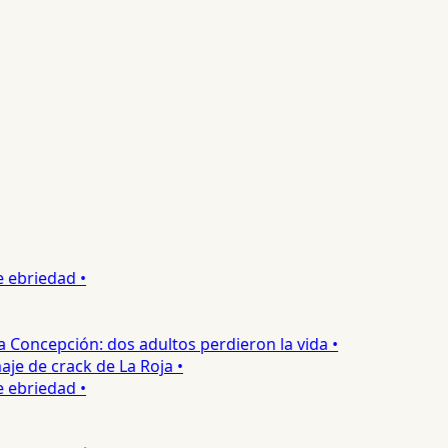
ebriedad •
oncepción: dos adultos perdieron la vida •
e de crack de La Roja •
ebriedad •