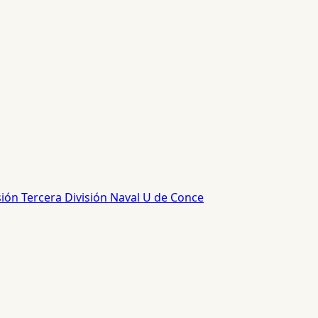
sión
Tercera División
Naval
U de Conce