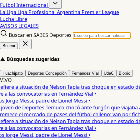
Futbol Internacional
La Liga
Liga Profesional Argentina
Premier League
Lucha Libre
AVISOS LEGALES
Buscar en SABES Deportes
Buscar
▲
Búsquedas sugeridas
Huachipato
Deportes Concepción
Fernández Vial
UdeC
Biobío
VIVO
fiere a situación de Nelson Tapia tras choque en estado de 
a las convocatorias en Fernández Vial •
s Jorge Messi, padre de Lionel Messi •
oven de Deportes Temuco chocó ante furgón que viajaba a C
emece el mercado de pases del fútbol chileno: van por fichaj
fiere a situación de Nelson Tapia tras choque en estado de 
a las convocatorias en Fernández Vial •
s Jorge Messi, padre de Lionel Messi •