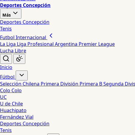
Deportes Concepción
Más
Deportes Concepción
Tenis
Futbol Internacional
La Liga
Liga Profesional Argentina
Premier League
Lucha Libre
Inicio
Fútbol
Selección Chilena
Primera División
Primera B
Segunda Divi
Colo Colo
UC
U de Chile
Huachipato
Fernández Vial
Deportes Concepción
Tenis