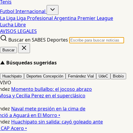
Tenis
Futbol Internacional
La Liga
Liga Profesional Argentina
Premier League
Lucha Libre
AVISOS LEGALES
Buscar en SABES Deportes
Buscar
▲
Búsquedas sugeridas
Huachipato
Deportes Concepción
Fernández Vial
UdeC
Biobío
VIVO
ndez
Momento bullalbo: el jocoso abrazo
osa y Cecilia Perez en el superclásico
ndez
Naval mete presión en la cima de
nció a Aguará en El Morro •
ndez
Huachipato sin salida: cayó goleado ante
 CAP Acero •