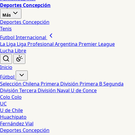
Deportes Concepción
Más
Deportes Concepción
Tenis
Futbol Internacional
La Liga
Liga Profesional Argentina
Premier League
Lucha Libre
Inicio
Fútbol
Selección Chilena
Primera División
Primera B
Segunda
División
Tercera División
Naval
U de Conce
Colo Colo
UC
U de Chile
Huachipato
Fernández Vial
Deportes Concepción