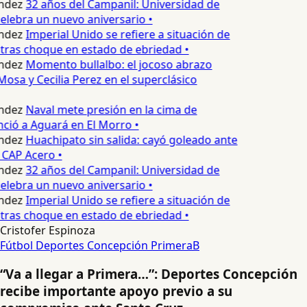
ndez
32 años del Campanil: Universidad de
lebra un nuevo aniversario •
ndez
Imperial Unido se refiere a situación de
tras choque en estado de ebriedad •
ndez
Momento bullalbo: el jocoso abrazo
osa y Cecilia Perez en el superclásico
ndez
Naval mete presión en la cima de
nció a Aguará en El Morro •
ndez
Huachipato sin salida: cayó goleado ante
 CAP Acero •
ndez
32 años del Campanil: Universidad de
lebra un nuevo aniversario •
ndez
Imperial Unido se refiere a situación de
tras choque en estado de ebriedad •
Cristofer Espinoza
Fútbol
Deportes Concepción
PrimeraB
“Va a llegar a Primera…”: Deportes Concepción
recibe importante apoyo previo a su