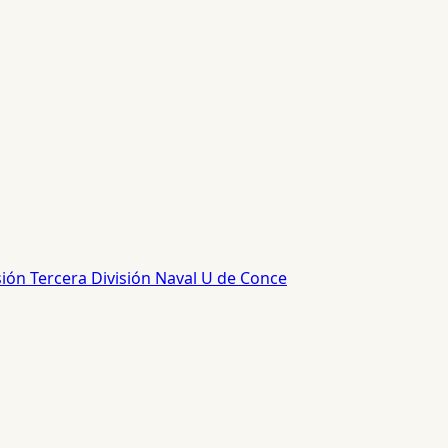
sión
Tercera División
Naval
U de Conce