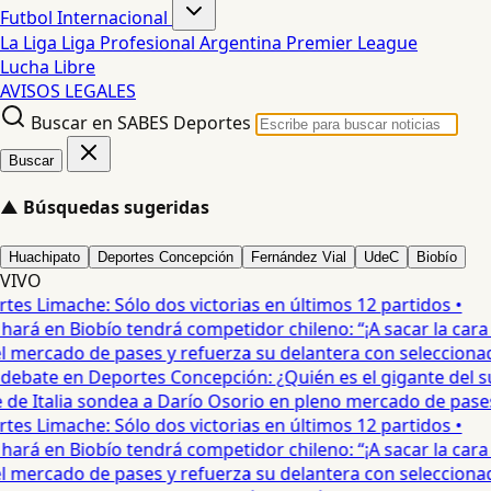
Futbol Internacional
La Liga
Liga Profesional Argentina
Premier League
Lucha Libre
AVISOS LEGALES
Buscar en SABES Deportes
Buscar
▲
Búsquedas sugeridas
Huachipato
Deportes Concepción
Fernández Vial
UdeC
Biobío
VIVO
 Limache: Sólo dos victorias en últimos 12 partidos •
rá en Biobío tendrá competidor chileno: “¡A sacar la cara por
mercado de pases y refuerza su delantera con seleccionad
debate en Deportes Concepción: ¿Quién es el gigante del sur?
e Italia sondea a Darío Osorio en pleno mercado de pases 
 Limache: Sólo dos victorias en últimos 12 partidos •
rá en Biobío tendrá competidor chileno: “¡A sacar la cara por
mercado de pases y refuerza su delantera con seleccionad