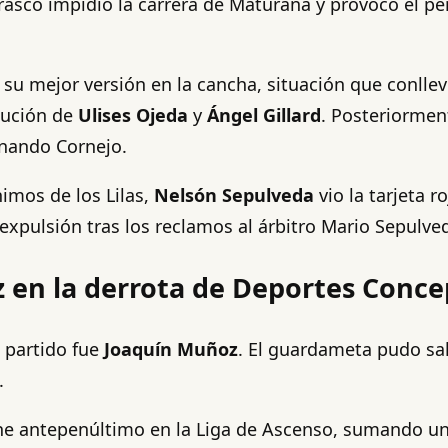
asco impidió la carrera de Maturana y provocó el pen
r su mejor versión en la cancha, situación que conll
itución de
Ulises Ojeda
y
Ángel Gillard
. Posteriormen
rnando Cornejo.
nimos de los Lilas,
Nelsón Sepulveda
vio la tarjeta r
expulsión tras los reclamos al árbitro Mario Sepulve
 en la derrota de Deportes Conce
 partido fue
Joaquín Muñoz
. El guardameta pudo sa
.
ne antepenúltimo en la Liga de Ascenso, sumando un