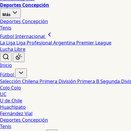
Deportes Concepción
Más
Deportes Concepción
Tenis
Futbol Internacional
La Liga
Liga Profesional Argentina
Premier League
Lucha Libre
Inicio
Fútbol
Selección Chilena
Primera División
Primera B
Segunda Divi
Colo Colo
UC
U de Chile
Huachipato
Fernández Vial
Deportes Concepción
Tenis