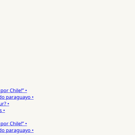
 Chile!” •
o paraguayo •
 •
•
 Chile!” •
o paraguayo •