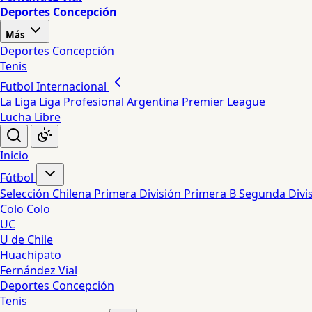
Deportes Concepción
Más
Deportes Concepción
Tenis
Futbol Internacional
La Liga
Liga Profesional Argentina
Premier League
Lucha Libre
Inicio
Fútbol
Selección Chilena
Primera División
Primera B
Segunda Divi
Colo Colo
UC
U de Chile
Huachipato
Fernández Vial
Deportes Concepción
Tenis