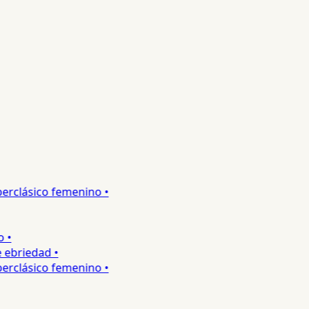
rclásico femenino •
•
ebriedad •
rclásico femenino •