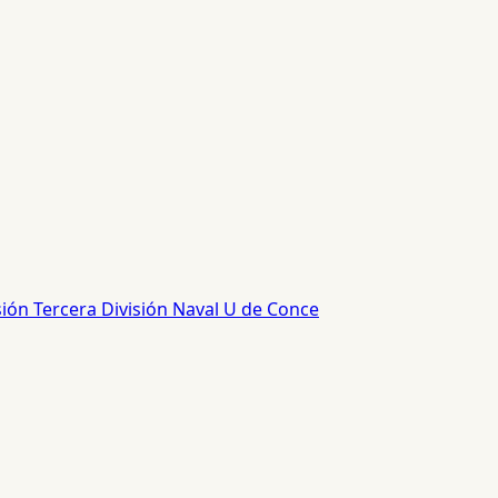
sión
Tercera División
Naval
U de Conce