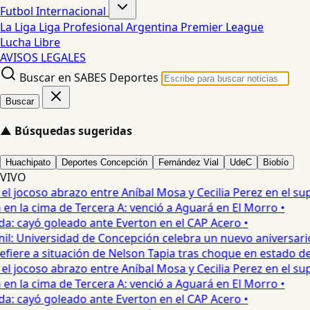
Futbol Internacional
La Liga
Liga Profesional Argentina
Premier League
Lucha Libre
AVISOS LEGALES
Buscar en SABES Deportes
Buscar
▲
Búsquedas sugeridas
Huachipato
Deportes Concepción
Fernández Vial
UdeC
Biobío
VIVO
jocoso abrazo entre Aníbal Mosa y Cecilia Perez en el supe
 la cima de Tercera A: venció a Aguará en El Morro •
: cayó goleado ante Everton en el CAP Acero •
: Universidad de Concepción celebra un nuevo aniversario 
iere a situación de Nelson Tapia tras choque en estado de 
jocoso abrazo entre Aníbal Mosa y Cecilia Perez en el supe
 la cima de Tercera A: venció a Aguará en El Morro •
: cayó goleado ante Everton en el CAP Acero •