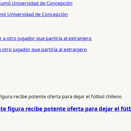
sumó Universidad de Concepción
otro jugador que partiría al extranjero
e figura recibe potente oferta para dejar el fút