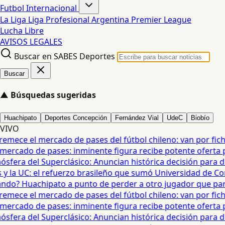
Futbol Internacional
La Liga
Liga Profesional Argentina
Premier League
Lucha Libre
AVISOS LEGALES
Buscar en SABES Deportes
Buscar
▲
Búsquedas sugeridas
Huachipato
Deportes Concepción
Fernández Vial
UdeC
Biobío
VIVO
mece el mercado de pases del fútbol chileno: van por fichaj
ercado de pases: inminente figura recibe potente oferta para
era del Superclásico: Anuncian histórica decisión para duel
 la UC: el refuerzo brasileño que sumó Universidad de Conc
o? Huachipato a punto de perder a otro jugador que partirí
mece el mercado de pases del fútbol chileno: van por fichaj
ercado de pases: inminente figura recibe potente oferta para
era del Superclásico: Anuncian histórica decisión para duel