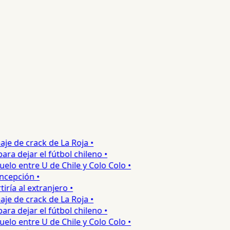
e de crack de La Roja •
 dejar el fútbol chileno •
o entre U de Chile y Colo Colo •
epción •
a al extranjero •
e de crack de La Roja •
 dejar el fútbol chileno •
o entre U de Chile y Colo Colo •