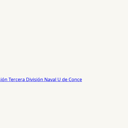
sión
Tercera División
Naval
U de Conce