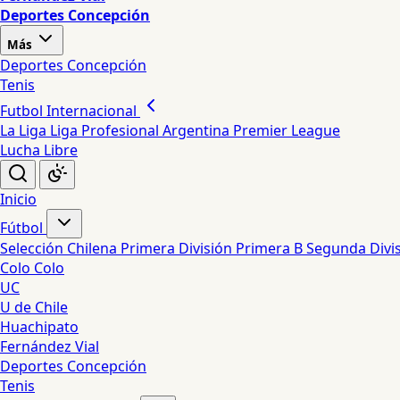
Deportes Concepción
Más
Deportes Concepción
Tenis
Futbol Internacional
La Liga
Liga Profesional Argentina
Premier League
Lucha Libre
Inicio
Fútbol
Selección Chilena
Primera División
Primera B
Segunda Divi
Colo Colo
UC
U de Chile
Huachipato
Fernández Vial
Deportes Concepción
Tenis