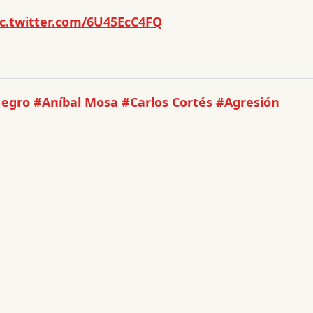
ic.twitter.com/6U45EcC4FQ
Negro
#Aníbal Mosa
#Carlos Cortés
#Agresión