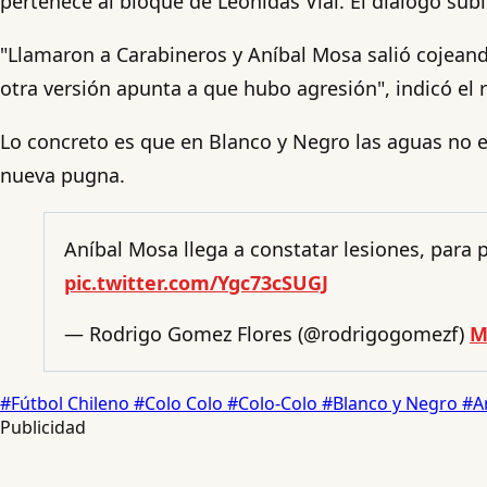
pertenece al bloque de Leonidas Vial. El diálogo subi
"Llamaron a Carabineros y Aníbal Mosa salió cojeando
otra versión apunta a que hubo agresión", indicó el 
Lo concreto es que en Blanco y Negro las aguas no e
nueva pugna.
Aníbal Mosa llega a constatar lesiones, para
pic.twitter.com/Ygc73cSUGJ
— Rodrigo Gomez Flores (@rodrigogomezf)
M
#Fútbol Chileno
#Colo Colo
#Colo-Colo
#Blanco y Negro
#A
Publicidad