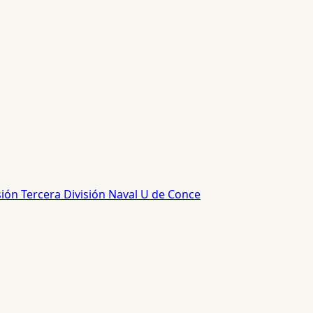
sión
Tercera División
Naval
U de Conce