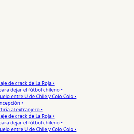
e de crack de La Roja •
 dejar el fútbol chileno •
o entre U de Chile y Colo Colo •
epción •
a al extranjero •
e de crack de La Roja •
 dejar el fútbol chileno •
o entre U de Chile y Colo Colo •