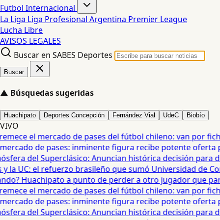
Futbol Internacional
La Liga
Liga Profesional Argentina
Premier League
Lucha Libre
AVISOS LEGALES
Buscar en SABES Deportes
Buscar
▲
Búsquedas sugeridas
Huachipato
Deportes Concepción
Fernández Vial
UdeC
Biobío
VIVO
mece el mercado de pases del fútbol chileno: van por fichaj
ercado de pases: inminente figura recibe potente oferta para
era del Superclásico: Anuncian histórica decisión para duel
 la UC: el refuerzo brasileño que sumó Universidad de Conc
o? Huachipato a punto de perder a otro jugador que partirí
mece el mercado de pases del fútbol chileno: van por fichaj
ercado de pases: inminente figura recibe potente oferta para
era del Superclásico: Anuncian histórica decisión para duel