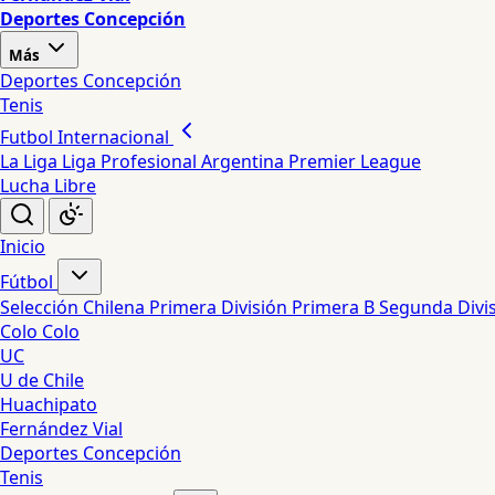
Deportes Concepción
Más
Deportes Concepción
Tenis
Futbol Internacional
La Liga
Liga Profesional Argentina
Premier League
Lucha Libre
Inicio
Fútbol
Selección Chilena
Primera División
Primera B
Segunda Divi
Colo Colo
UC
U de Chile
Huachipato
Fernández Vial
Deportes Concepción
Tenis