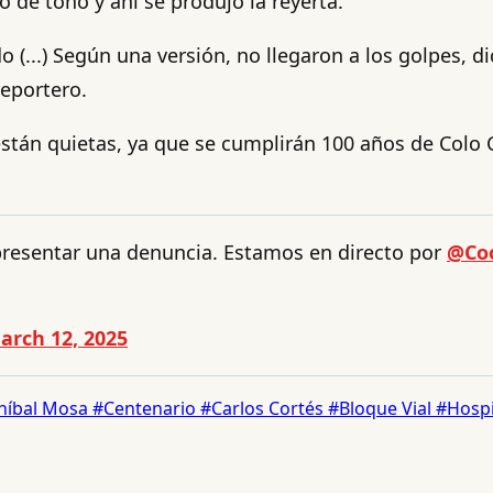
ó de tono y ahí se produjo la reyerta.
 (...) Según una versión, no llegaron a los golpes, d
reportero.
stán quietas, ya que se cumplirán 100 años de Colo C
 presentar una denuncia. Estamos en directo por
@Coo
arch 12, 2025
níbal Mosa
#Centenario
#Carlos Cortés
#Bloque Vial
#Hospi