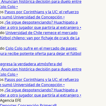
 Anuncian histórica decisión para duelo entre
olo Colo •
os
Pasos por Corinthians y la UC: el refuerzo
e sumó Universidad de Concepción •
os
¿Se sigue despotenciando? Huachipato a
er a otro jugador que partiría al extranjero •
edo
Universidad de Chile remece el mercado
fútbol chileno: van por fichaje de crack de La
edo
Colo Colo sufre en el mercado de pases:
ura recibe potente oferta para dejar el fútbol
egresa la verdadera atmósfera del
 Anuncian histórica decisión para duelo entre
olo Colo •
os
Pasos por Corinthians y la UC: el refuerzo
e sumó Universidad de Concepción •
os
¿Se sigue despotenciando? Huachipato a
er a otro jugador que partiría al extranjero •
Agencia EFE
Deportes Concepción
PrimeraB