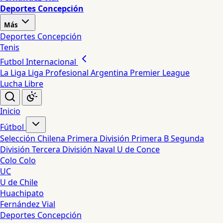
Deportes Concepción
Más
Deportes Concepción
Tenis
Futbol Internacional
La Liga
Liga Profesional Argentina
Premier League
Lucha Libre
Inicio
Fútbol
Selección Chilena
Primera División
Primera B
Segunda
División
Tercera División
Naval
U de Conce
Colo Colo
UC
U de Chile
Huachipato
Fernández Vial
Deportes Concepción