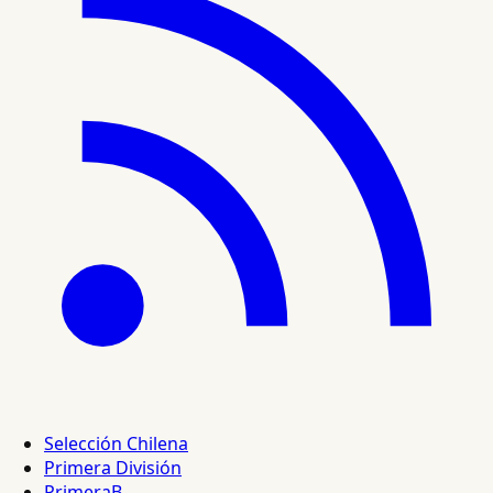
Selección Chilena
Primera División
PrimeraB