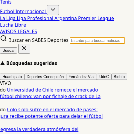
Tenis
Futbol Internacional
La Liga
Liga Profesional Argentina
Premier League
Lucha Libre
AVISOS LEGALES
Buscar en SABES Deportes
Buscar
▲
Búsquedas sugeridas
Huachipato
Deportes Concepción
Fernández Vial
UdeC
Biobío
VIVO
edo
Universidad de Chile remece el mercado
fútbol chileno: van por fichaje de crack de La
edo
Colo Colo sufre en el mercado de pases:
ura recibe potente oferta para dejar el fútbol
egresa la verdadera atmósfera del