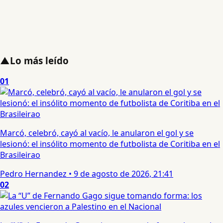
▲
Lo más leído
01
Marcó, celebró, cayó al vacío, le anularon el gol y se
lesionó: el insólito momento de futbolista de Coritiba en el
Brasileirao
Pedro Hernandez
•
9 de agosto de 2026, 21:41
02