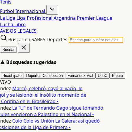
Tenis
Futbol Internacional
La Liga
Liga Profesional Argentina
Premier League
Lucha Libre
AVISOS LEGALES
Buscar en SABES Deportes
Buscar
▲
Búsquedas sugeridas
Huachipato
Deportes Concepción
Fernández Vial
UdeC
Biobío
VIVO
ndez
Marcó, celebró, cayó al vacío, le
ol y se lesionó: el insólito momento de
Coritiba en el Brasileirao •
ndez
La “U” de Fernando Gago sigue tomando
ules vencieron a Palestino en el Nacional •
ndez
Colo Colo vs Unión La Calera: así quedó
osiciones de la Liga de Primera •