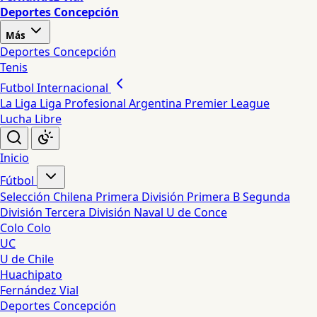
Deportes Concepción
Más
Deportes Concepción
Tenis
Futbol Internacional
La Liga
Liga Profesional Argentina
Premier League
Lucha Libre
Inicio
Fútbol
Selección Chilena
Primera División
Primera B
Segunda
División
Tercera División
Naval
U de Conce
Colo Colo
UC
U de Chile
Huachipato
Fernández Vial
Deportes Concepción