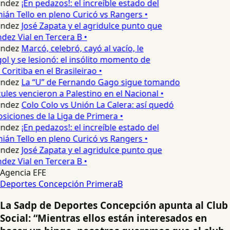
ndez
¡En pedazos!: el increíble estado del
án Tello en pleno Curicó vs Rangers •
ndez
José Zapata y el agridulce punto que
ez Vial en Tercera B •
ndez
Marcó, celebró, cayó al vacío, le
ol y se lesionó: el insólito momento de
Coritiba en el Brasileirao •
ndez
La “U” de Fernando Gago sigue tomando
ules vencieron a Palestino en el Nacional •
ndez
Colo Colo vs Unión La Calera: así quedó
osiciones de la Liga de Primera •
ndez
¡En pedazos!: el increíble estado del
án Tello en pleno Curicó vs Rangers •
ndez
José Zapata y el agridulce punto que
ez Vial en Tercera B •
Agencia EFE
Deportes Concepción
PrimeraB
La Sadp de Deportes Concepción apunta al Club
Social: “Mientras ellos están interesados en