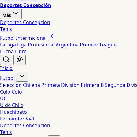
Deportes Concepción
Más
Deportes Concepción
Tenis
Futbol Internacional
La Liga
Liga Profesional Argentina
Premier League
Lucha Libre
Inicio
Fútbol
Selección Chilena
Primera División
Primera B
Segunda Divi
Colo Colo
UC
U de Chile
Huachipato
Fernández Vial
Deportes Concepción
Tenis