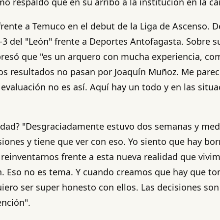
o respaldo que en su arribo a la institución en la c
frente a Temuco en el debut de la Liga de Ascenso. De
3 del "León" frente a Deportes Antofagasta. Sobre su
esó que "es un arquero con mucha experiencia, comp
 Los resultados no pasan por Joaquín Muñoz. Me par
 evaluación no es así. Aquí hay un todo y en las si
ularidad? "Desgraciadamente estuvo dos semanas y me
iones y tiene que ver con eso. Yo siento que hay bor
reinventarnos frente a esta nueva realidad que vivi
ién. Eso no es tema. Y cuando creamos que hay que to
uiero ser super honesto con ellos. Las decisiones son
ención".