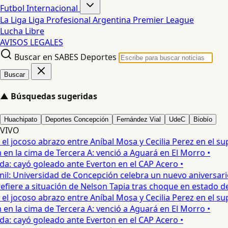
Futbol Internacional
La Liga
Liga Profesional Argentina
Premier League
Lucha Libre
AVISOS LEGALES
Buscar en SABES Deportes
Buscar
▲
Búsquedas sugeridas
Huachipato
Deportes Concepción
Fernández Vial
UdeC
Biobío
VIVO
 jocoso abrazo entre Aníbal Mosa y Cecilia Perez en el supe
n la cima de Tercera A: venció a Aguará en El Morro •
a: cayó goleado ante Everton en el CAP Acero •
: Universidad de Concepción celebra un nuevo aniversario 
fiere a situación de Nelson Tapia tras choque en estado de 
 jocoso abrazo entre Aníbal Mosa y Cecilia Perez en el supe
n la cima de Tercera A: venció a Aguará en El Morro •
a: cayó goleado ante Everton en el CAP Acero •