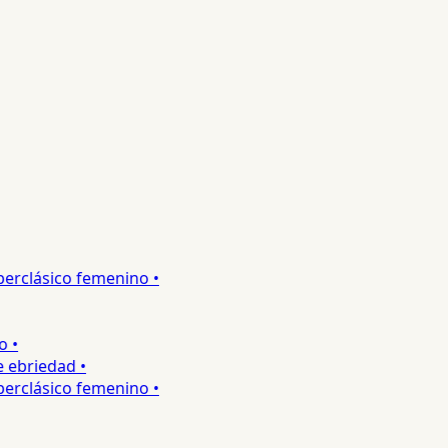
rclásico femenino •
•
ebriedad •
rclásico femenino •