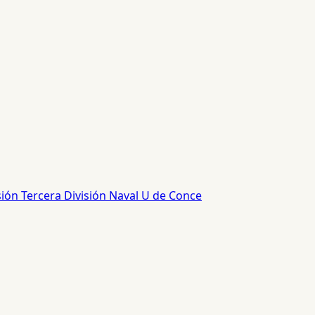
sión
Tercera División
Naval
U de Conce