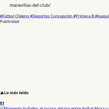
maravillas-del-club/
#Fútbol Chileno
#Deportes Concepción
#Primera B
#Joaqu
Publicidad
▲
Lo más leído
01