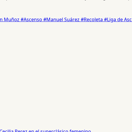
ín Muñoz
#Ascenso
#Manuel Suárez
#Recoleta
#Liga de As