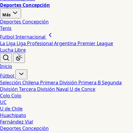
Deportes Concepción
Más
Deportes Concepción
Tenis
Futbol Internacional
La Liga
Liga Profesional Argentina
Premier League
Lucha Libre
Inicio
Fútbol
Selección Chilena
Primera División
Primera B
Segunda
División
Tercera División
Naval
U de Conce
Colo Colo
UC
U de Chile
Huachipato
Fernández Vial
Deportes Concepción