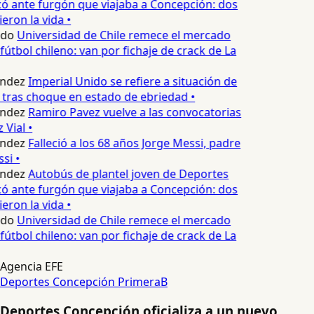
 ante furgón que viajaba a Concepción: dos
eron la vida •
edo
Universidad de Chile remece el mercado
fútbol chileno: van por fichaje de crack de La
ndez
Imperial Unido se refiere a situación de
 tras choque en estado de ebriedad •
ndez
Ramiro Pavez vuelve a las convocatorias
Vial •
ndez
Falleció a los 68 años Jorge Messi, padre
si •
ndez
Autobús de plantel joven de Deportes
 ante furgón que viajaba a Concepción: dos
eron la vida •
edo
Universidad de Chile remece el mercado
fútbol chileno: van por fichaje de crack de La
Agencia EFE
Deportes Concepción
PrimeraB
Deportes Concepción oficializa a un nuevo