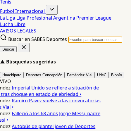
Tenis
Futbol Internacional
La Liga
Liga Profesional Argentina
Premier League
Lucha Libre
AVISOS LEGALES
Buscar en SABES Deportes
Buscar
▲
Búsquedas sugeridas
Huachipato
Deportes Concepción
Fernández Vial
UdeC
Biobío
VIVO
ndez
Imperial Unido se refiere a situación de
 tras choque en estado de ebriedad •
ndez
Ramiro Pavez vuelve a las convocatorias
Vial •
ndez
Falleció a los 68 años Jorge Messi, padre
si •
ndez
Autobús de plantel joven de Deportes