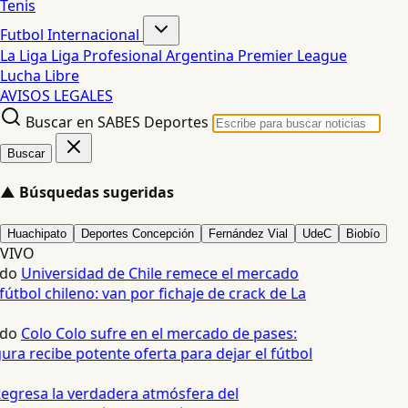
Tenis
Futbol Internacional
La Liga
Liga Profesional Argentina
Premier League
Lucha Libre
AVISOS LEGALES
Buscar en SABES Deportes
Buscar
▲
Búsquedas sugeridas
Huachipato
Deportes Concepción
Fernández Vial
UdeC
Biobío
VIVO
do
Universidad de Chile remece el mercado
útbol chileno: van por fichaje de crack de La
do
Colo Colo sufre en el mercado de pases:
ura recibe potente oferta para dejar el fútbol
egresa la verdadera atmósfera del