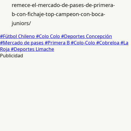
remece-el-mercado-de-pases-de-primera-
b-con-fichaje-top-campeon-con-boca-
juniors/
#Fútbol Chileno
#Colo Colo
#Deportes Concepción
#Mercado de pases
#Primera B
#Colo-Colo
#Cobreloa
#La
Roja
#Deportes Limache
Publicidad