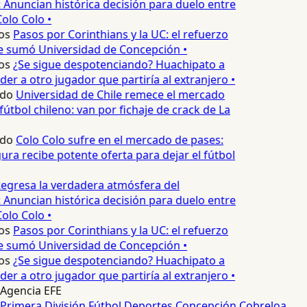
 Anuncian histórica decisión para duelo entre
olo Colo •
os
Pasos por Corinthians y la UC: el refuerzo
e sumó Universidad de Concepción •
os
¿Se sigue despotenciando? Huachipato a
er a otro jugador que partiría al extranjero •
do
Universidad de Chile remece el mercado
útbol chileno: van por fichaje de crack de La
do
Colo Colo sufre en el mercado de pases:
ura recibe potente oferta para dejar el fútbol
egresa la verdadera atmósfera del
 Anuncian histórica decisión para duelo entre
olo Colo •
os
Pasos por Corinthians y la UC: el refuerzo
e sumó Universidad de Concepción •
os
¿Se sigue despotenciando? Huachipato a
er a otro jugador que partiría al extranjero •
Agencia EFE
Primera División
Fútbol
Deportes Concepción
Cobreloa