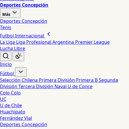
Deportes Concepción
Más
Deportes Concepción
Tenis
Futbol Internacional
La Liga
Liga Profesional Argentina
Premier League
Lucha Libre
Inicio
Fútbol
Selección Chilena
Primera División
Primera B
Segunda
División
Tercera División
Naval
U de Conce
Colo Colo
UC
U de Chile
Huachipato
Fernández Vial
Deportes Concepción