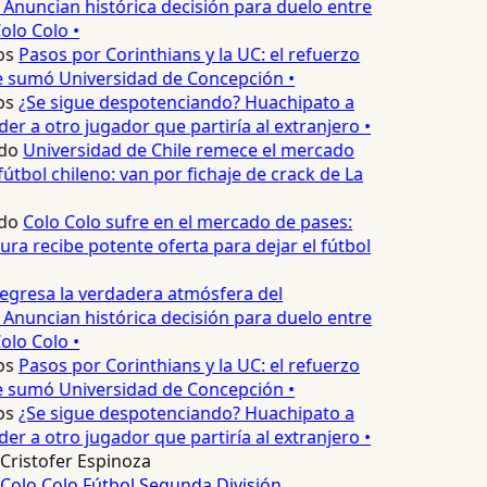
 Anuncian histórica decisión para duelo entre
olo Colo •
s
Pasos por Corinthians y la UC: el refuerzo
 sumó Universidad de Concepción •
s
¿Se sigue despotenciando? Huachipato a
r a otro jugador que partiría al extranjero •
do
Universidad de Chile remece el mercado
útbol chileno: van por fichaje de crack de La
do
Colo Colo sufre en el mercado de pases:
ra recibe potente oferta para dejar el fútbol
egresa la verdadera atmósfera del
 Anuncian histórica decisión para duelo entre
olo Colo •
s
Pasos por Corinthians y la UC: el refuerzo
 sumó Universidad de Concepción •
s
¿Se sigue despotenciando? Huachipato a
r a otro jugador que partiría al extranjero •
Cristofer Espinoza
Colo Colo
Fútbol
Segunda División