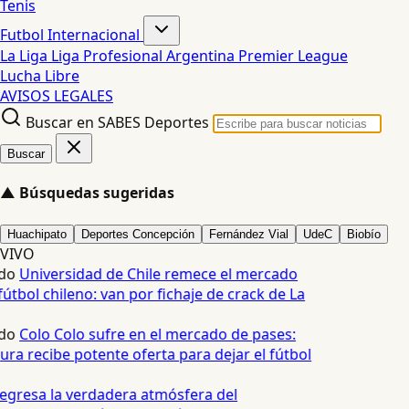
Tenis
Futbol Internacional
La Liga
Liga Profesional Argentina
Premier League
Lucha Libre
AVISOS LEGALES
Buscar en SABES Deportes
Buscar
▲
Búsquedas sugeridas
Huachipato
Deportes Concepción
Fernández Vial
UdeC
Biobío
VIVO
do
Universidad de Chile remece el mercado
útbol chileno: van por fichaje de crack de La
do
Colo Colo sufre en el mercado de pases:
ra recibe potente oferta para dejar el fútbol
egresa la verdadera atmósfera del