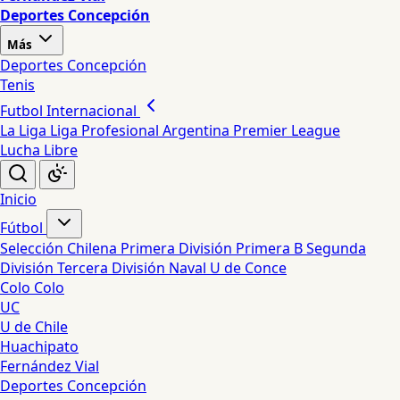
Deportes Concepción
Más
Deportes Concepción
Tenis
Futbol Internacional
La Liga
Liga Profesional Argentina
Premier League
Lucha Libre
Inicio
Fútbol
Selección Chilena
Primera División
Primera B
Segunda
División
Tercera División
Naval
U de Conce
Colo Colo
UC
U de Chile
Huachipato
Fernández Vial
Deportes Concepción