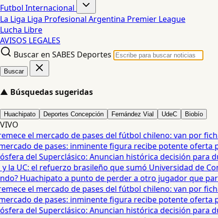
Futbol Internacional
La Liga
Liga Profesional Argentina
Premier League
Lucha Libre
AVISOS LEGALES
Buscar en SABES Deportes
Buscar
▲
Búsquedas sugeridas
Huachipato
Deportes Concepción
Fernández Vial
UdeC
Biobío
VIVO
mece el mercado de pases del fútbol chileno: van por fichaje
ercado de pases: inminente figura recibe potente oferta para
era del Superclásico: Anuncian histórica decisión para duel
 la UC: el refuerzo brasileño que sumó Universidad de Conc
o? Huachipato a punto de perder a otro jugador que partirí
mece el mercado de pases del fútbol chileno: van por fichaje
ercado de pases: inminente figura recibe potente oferta para
era del Superclásico: Anuncian histórica decisión para duel