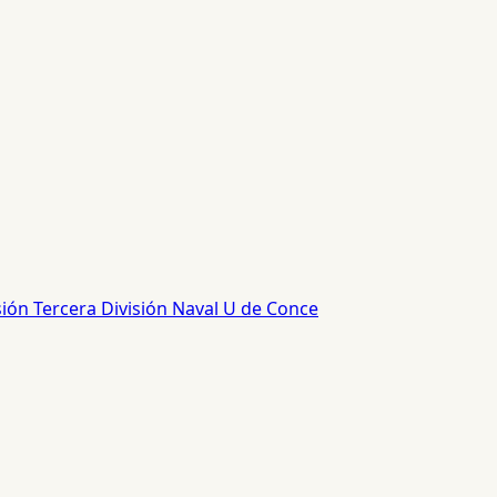
sión
Tercera División
Naval
U de Conce