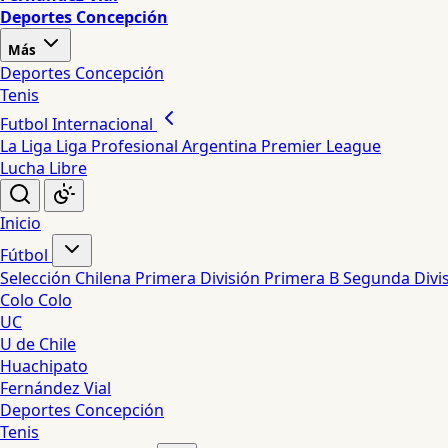
Deportes Concepción
Más
Deportes Concepción
Tenis
Futbol Internacional
La Liga
Liga Profesional Argentina
Premier League
Lucha Libre
Inicio
Fútbol
Selección Chilena
Primera División
Primera B
Segunda Divi
Colo Colo
UC
U de Chile
Huachipato
Fernández Vial
Deportes Concepción
Tenis