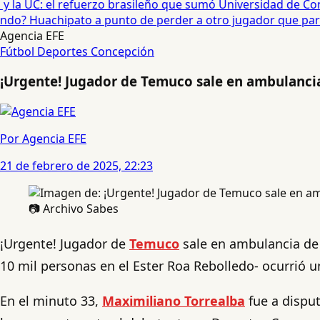
 la UC: el refuerzo brasileño que sumó Universidad de Conc
o? Huachipato a punto de perder a otro jugador que partirí
Agencia EFE
Fútbol
Deportes Concepción
¡Urgente! Jugador de Temuco sale en ambulancia
Por Agencia EFE
21 de febrero de 2025, 22:23
📷 Archivo Sabes
¡Urgente! Jugador de
Temuco
sale en ambulancia de 
10 mil personas en el Ester Roa Rebolledo- ocurrió un
En el minuto 33,
Maximiliano Torrealba
fue a disput