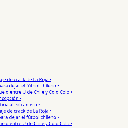
 de crack de La Roja •
 dejar el fútbol chileno •
o entre U de Chile y Colo Colo •
epción •
a al extranjero •
 de crack de La Roja •
 dejar el fútbol chileno •
o entre U de Chile y Colo Colo •