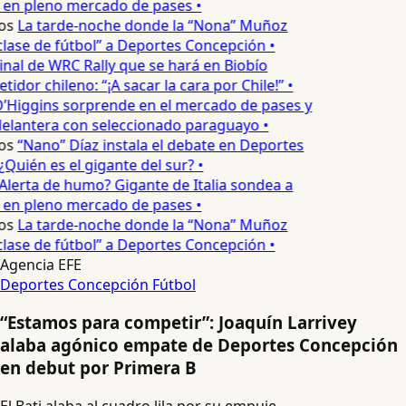
 en pleno mercado de pases •
os
La tarde-noche donde la “Nona” Muñoz
lase de fútbol” a Deportes Concepción •
inal de WRC Rally que se hará en Biobío
dor chileno: “¡A sacar la cara por Chile!” •
’Higgins sorprende en el mercado de pases y
delantera con seleccionado paraguayo •
os
“Nano” Díaz instala el debate en Deportes
Quién es el gigante del sur? •
Alerta de humo? Gigante de Italia sondea a
 en pleno mercado de pases •
os
La tarde-noche donde la “Nona” Muñoz
lase de fútbol” a Deportes Concepción •
Agencia EFE
Deportes Concepción
Fútbol
“Estamos para competir”: Joaquín Larrivey
alaba agónico empate de Deportes Concepción
en debut por Primera B
El Bati alaba al cuadro lila por su empuje.