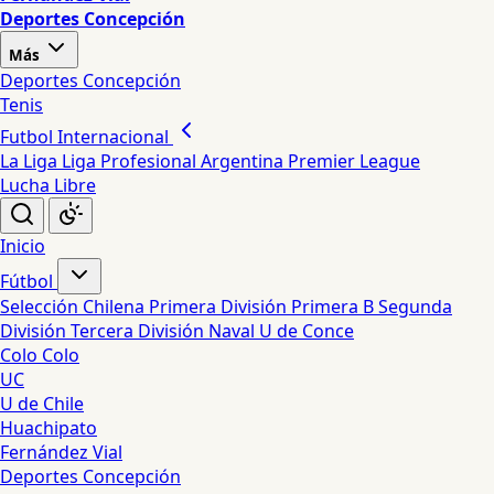
Deportes Concepción
Más
Deportes Concepción
Tenis
Futbol Internacional
La Liga
Liga Profesional Argentina
Premier League
Lucha Libre
Inicio
Fútbol
Selección Chilena
Primera División
Primera B
Segunda
División
Tercera División
Naval
U de Conce
Colo Colo
UC
U de Chile
Huachipato
Fernández Vial
Deportes Concepción