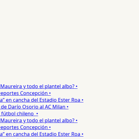
ureira y todo el plantel albo? •
portes Concepción •
 en cancha del Estadio Ester Roa •
 Darío Osorio al AC Milan •
tbol chileno •
ureira y todo el plantel albo? •
portes Concepción •
 en cancha del Estadio Ester Roa •