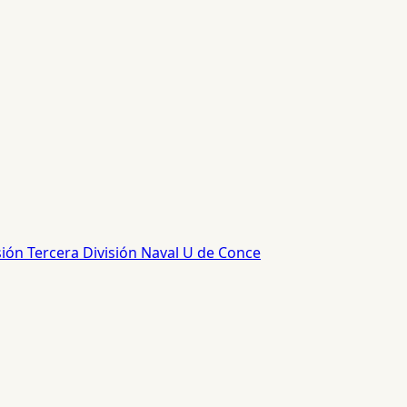
sión
Tercera División
Naval
U de Conce