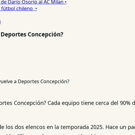
 Darío Osorio al AC Milan •
tbol chileno •
B
 a Deportes Concepción?
portes Concepción? Cada equipo tiene cerca del 90% 
.
 de los dos elencos en la temporada 2025. Hace un pa