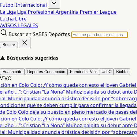
Futbol Internacional
La Liga
Liga Profesional Argentina
Premier League
Lucha Libre
AVISOS LEGALES
Buscar en SABES Deportes
Buscar
▲
Búsquedas sugeridas
Huachipato
Deportes Concepción
Fernández Vial
UdeC
Biobío
VIVO
ón en Colo Colo: ¿Y cómo queda con esto el joven Gabriel Ma
 año …”: Cristian “La Nona” Muñoz palpita su debut ante De
: Municipalidad anuncia drástica decisión por “sobrecarga”
diciones que se deben cumplir para confirmar la llegada de
e Colo Colo deja su puesto en pleno mercado de pases del fú
ón en Colo Colo: ¿Y cómo queda con esto el joven Gabriel Ma
 año …”: Cristian “La Nona” Muñoz palpita su debut ante De
: Municipalidad anuncia drástica decisión por “sobrecarga”