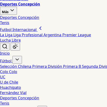
Deportes Concepción
Más
Deportes Concepción
Tenis
Futbol Internacional
La Liga
Liga Profesional Argentina
Premier League
Lucha Libre
Inicio
Fútbol
Selección Chilena
Primera División
Primera B
Segunda Divi
Colo Colo
UC
U de Chile
Huachipato
Fernández Vial
Deportes Concepción
Tenis