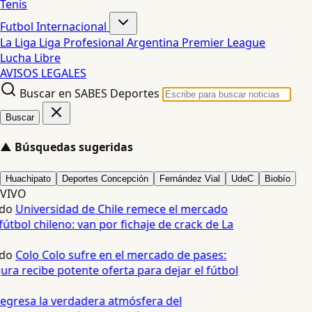
Tenis
Futbol Internacional
La Liga
Liga Profesional Argentina
Premier League
Lucha Libre
AVISOS LEGALES
Buscar en SABES Deportes
Buscar
▲
Búsquedas sugeridas
Huachipato
Deportes Concepción
Fernández Vial
UdeC
Biobío
VIVO
do
Universidad de Chile remece el mercado
útbol chileno: van por fichaje de crack de La
do
Colo Colo sufre en el mercado de pases:
ura recibe potente oferta para dejar el fútbol
egresa la verdadera atmósfera del