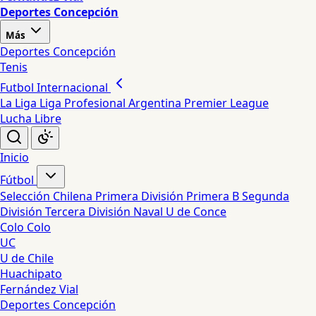
Deportes Concepción
Más
Deportes Concepción
Tenis
Futbol Internacional
La Liga
Liga Profesional Argentina
Premier League
Lucha Libre
Inicio
Fútbol
Selección Chilena
Primera División
Primera B
Segunda
División
Tercera División
Naval
U de Conce
Colo Colo
UC
U de Chile
Huachipato
Fernández Vial
Deportes Concepción