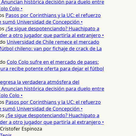
 Anuncian histórica decisión para duelo entre
olo Colo •
os
Pasos por Corinthians y la UC: el refuerzo
e sumó Universidad de Concepción •
os
¿Se sigue despotenciando? Huachipato a
er a otro jugador que partiría al extranjero •
do
Universidad de Chile remece el mercado
útbol chileno: van por fichaje de crack de La
do
Colo Colo sufre en el mercado de pases:
ura recibe potente oferta para dejar el fútbol
egresa la verdadera atmósfera del
 Anuncian histórica decisión para duelo entre
olo Colo •
os
Pasos por Corinthians y la UC: el refuerzo
e sumó Universidad de Concepción •
os
¿Se sigue despotenciando? Huachipato a
er a otro jugador que partiría al extranjero •
Cristofer Espinoza
Tenis