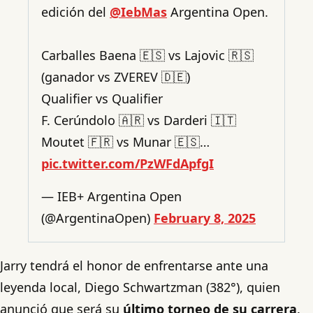
edición del
@IebMas
Argentina Open.
Carballes Baena 🇪🇸 vs Lajovic 🇷🇸
(ganador vs ZVEREV 🇩🇪)
Qualifier vs Qualifier
F. Cerúndolo 🇦🇷 vs Darderi 🇮🇹
Moutet 🇫🇷 vs Munar 🇪🇸…
pic.twitter.com/PzWFdApfgI
— IEB+ Argentina Open
(@ArgentinaOpen)
February 8, 2025
Jarry tendrá el honor de enfrentarse ante una
leyenda local, Diego Schwartzman
(382°), quien
anunció que será su
último torneo de su carrera
.