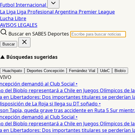
Futbol Internacional
La Liga
Liga Profesional Argentina
Premier League
Lucha Libre
AVISOS LEGALES
Buscar en SABES Deportes
Buscar
▲
Búsquedas sugeridas
Huachipato
Deportes Concepción
Fernández Vial
UdeC
Biobío
VIVO
pción demandó al Club Social •
del Biobío representará a Chile en Juegos Olímpicos de la J
en Libertadores: Dos importantes titulares se perderían la l
posición de La Roja si llega su DT soñado •
on Tapia, queda grave tras accidente en Ruta 5 Sur mientra
pción demandó al Club Social •
del Biobío representará a Chile en Juegos Olímpicos de la J
en Libertadores: Dos importantes titulares se perderían la l