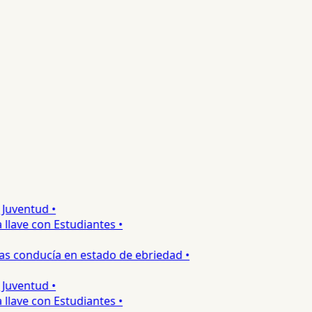
uventud •
lave con Estudiantes •
s conducía en estado de ebriedad •
uventud •
lave con Estudiantes •