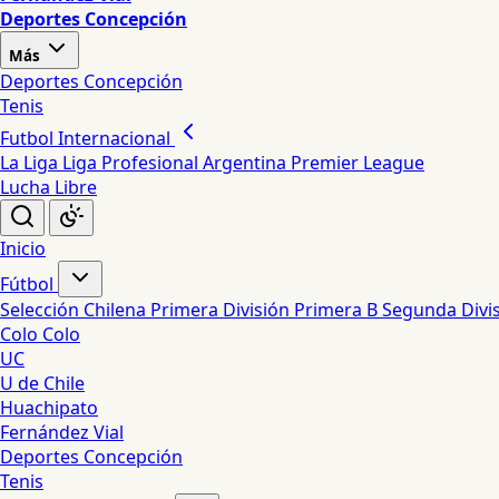
Deportes Concepción
Más
Deportes Concepción
Tenis
Futbol Internacional
La Liga
Liga Profesional Argentina
Premier League
Lucha Libre
Inicio
Fútbol
Selección Chilena
Primera División
Primera B
Segunda Divi
Colo Colo
UC
U de Chile
Huachipato
Fernández Vial
Deportes Concepción
Tenis