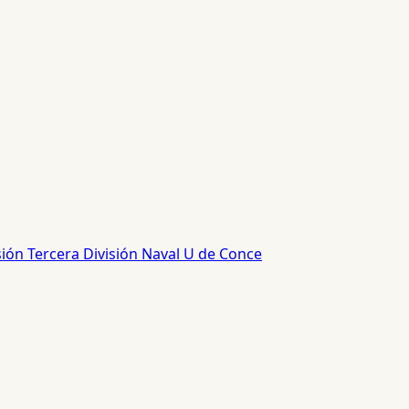
sión
Tercera División
Naval
U de Conce