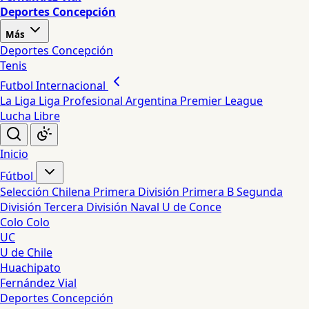
Deportes Concepción
Más
Deportes Concepción
Tenis
Futbol Internacional
La Liga
Liga Profesional Argentina
Premier League
Lucha Libre
Inicio
Fútbol
Selección Chilena
Primera División
Primera B
Segunda
División
Tercera División
Naval
U de Conce
Colo Colo
UC
U de Chile
Huachipato
Fernández Vial
Deportes Concepción