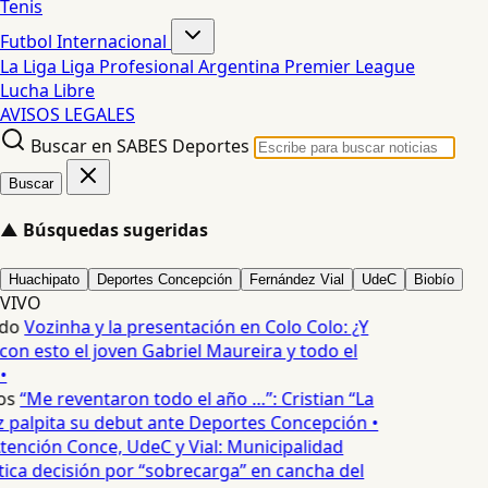
Tenis
Futbol Internacional
La Liga
Liga Profesional Argentina
Premier League
Lucha Libre
AVISOS LEGALES
Buscar en SABES Deportes
Buscar
▲
Búsquedas sugeridas
Huachipato
Deportes Concepción
Fernández Vial
UdeC
Biobío
VIVO
do
Vozinha y la presentación en Colo Colo: ¿Y
n esto el joven Gabriel Maureira y todo el
•
os
“Me reventaron todo el año …”: Cristian “La
palpita su debut ante Deportes Concepción •
tención Conce, UdeC y Vial: Municipalidad
ica decisión por “sobrecarga” en cancha del