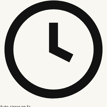
Auto-cierre en
4
s