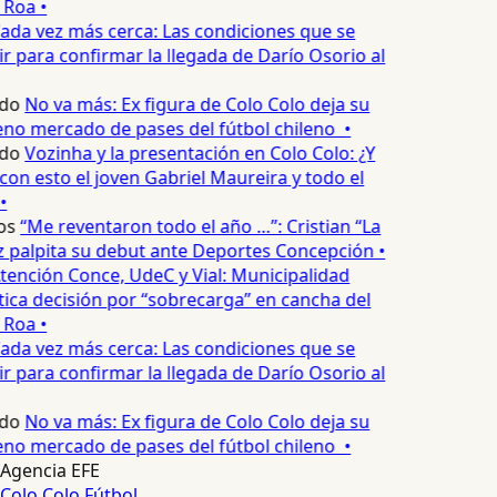
 Roa •
ada vez más cerca: Las condiciones que se
 para confirmar la llegada de Darío Osorio al
do
No va más: Ex figura de Colo Colo deja su
no mercado de pases del fútbol chileno •
do
Vozinha y la presentación en Colo Colo: ¿Y
n esto el joven Gabriel Maureira y todo el
•
os
“Me reventaron todo el año …”: Cristian “La
palpita su debut ante Deportes Concepción •
tención Conce, UdeC y Vial: Municipalidad
ica decisión por “sobrecarga” en cancha del
 Roa •
ada vez más cerca: Las condiciones que se
 para confirmar la llegada de Darío Osorio al
do
No va más: Ex figura de Colo Colo deja su
no mercado de pases del fútbol chileno •
Agencia EFE
Colo Colo
Fútbol