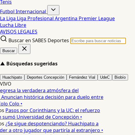
Tenis
Futbol Internacional
La Liga
Liga Profesional Argentina
Premier League
Lucha Libre
AVISOS LEGALES
Buscar en SABES Deportes
Buscar
▲
Búsquedas sugeridas
Huachipato
Deportes Concepción
Fernández Vial
UdeC
Biobío
VIVO
egresa la verdadera atmósfera del
 Anuncian histórica decisión para duelo entre
olo Colo •
os
Pasos por Corinthians y la UC: el refuerzo
e sumó Universidad de Concepción •
os
¿Se sigue despotenciando? Huachipato a
er a otro jugador que partiría al extranjero •