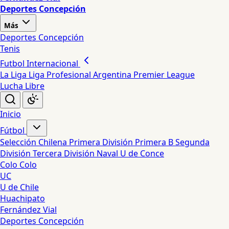
Deportes Concepción
Más
Deportes Concepción
Tenis
Futbol Internacional
La Liga
Liga Profesional Argentina
Premier League
Lucha Libre
Inicio
Fútbol
Selección Chilena
Primera División
Primera B
Segunda
División
Tercera División
Naval
U de Conce
Colo Colo
UC
U de Chile
Huachipato
Fernández Vial
Deportes Concepción