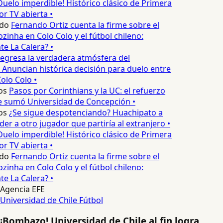
Duelo imperdible! Histórico clásico de Primera
or TV abierta •
do
Fernando Ortiz cuenta la firme sobre el
zinha en Colo Colo y el fútbol chileno:
e La Calera? •
egresa la verdadera atmósfera del
 Anuncian histórica decisión para duelo entre
olo Colo •
os
Pasos por Corinthians y la UC: el refuerzo
e sumó Universidad de Concepción •
os
¿Se sigue despotenciando? Huachipato a
er a otro jugador que partiría al extranjero •
Duelo imperdible! Histórico clásico de Primera
or TV abierta •
do
Fernando Ortiz cuenta la firme sobre el
zinha en Colo Colo y el fútbol chileno:
e La Calera? •
Agencia EFE
Universidad de Chile
Fútbol
¡Bombazo! Universidad de Chile al fin logra