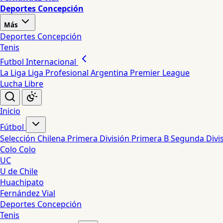
Deportes Concepción
Más
Deportes Concepción
Tenis
Futbol Internacional
La Liga
Liga Profesional Argentina
Premier League
Lucha Libre
Inicio
Fútbol
Selección Chilena
Primera División
Primera B
Segunda Divi
Colo Colo
UC
U de Chile
Huachipato
Fernández Vial
Deportes Concepción
Tenis