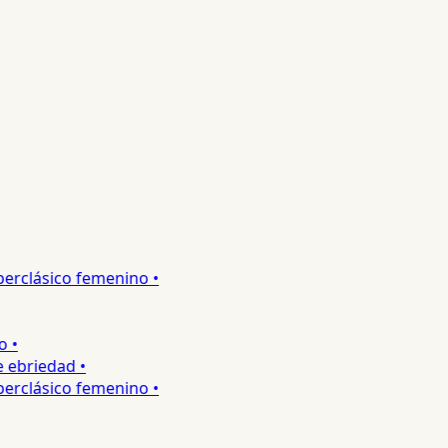
rclásico femenino •
•
ebriedad •
rclásico femenino •