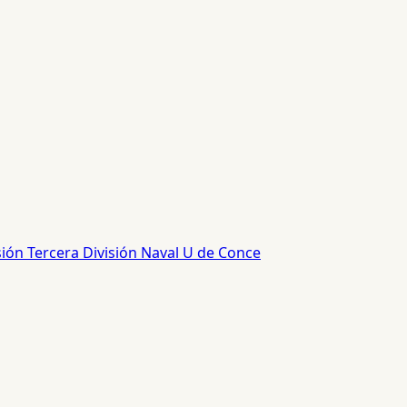
sión
Tercera División
Naval
U de Conce