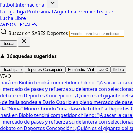
Futbol Internacional
La Liga
Liga Profesional Argentina
Premier League
Lucha Libre
AVISOS LEGALES
Buscar en SABES Deportes
Buscar
▲
Búsquedas sugeridas
Huachipato
Deportes Concepción
Fernández Vial
UdeC
Biobío
VIVO
ará en Biobío tendrá competidor chileno: “¡A sacar la cara po
mercado de pases y refuerza su delantera con seleccionad
debate en Deportes Concepción: ¿Quién es el gigante del sur
e Italia sondea a Darío Osorio en pleno mercado de pases 
a “Nona” Muñoz brindó “una clase de fútbol” a Deportes Co
ará en Biobío tendrá competidor chileno: “¡A sacar la cara po
mercado de pases y refuerza su delantera con seleccionad
debate en Deportes Concepción: ¿Quién es el gigante del sur