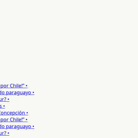
r Chile!” •
o paraguayo •
? •
•
ncepción •
r Chile!” •
o paraguayo •
? •