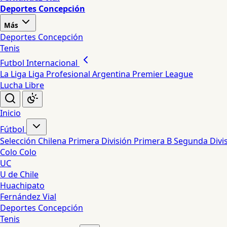
Deportes Concepción
Más
Deportes Concepción
Tenis
Futbol Internacional
La Liga
Liga Profesional Argentina
Premier League
Lucha Libre
Inicio
Fútbol
Selección Chilena
Primera División
Primera B
Segunda Divi
Colo Colo
UC
U de Chile
Huachipato
Fernández Vial
Deportes Concepción
Tenis