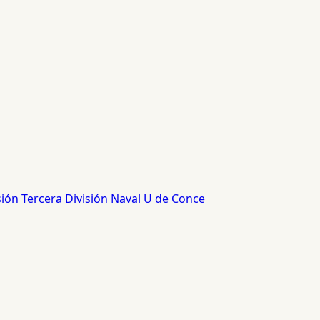
sión
Tercera División
Naval
U de Conce