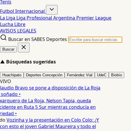
Tenis
Futbol Internacional
La Liga
Liga Profesional Argentina
Premier League
Lucha Libre
AVISOS LEGALES
Buscar en SABES Deportes
Buscar
▲
Búsquedas sugeridas
Huachipato
Deportes Concepción
Fernández Vial
UdeC
Biobío
VIVO
laudio Bravo se pone a disposición de La Roja
 soñado •
xarquero de La Roja, Nelson Tapia, queda
cidente en Ruta 5 Sur mientras conducía en
iedad •
do
Vozinha y la presentación en Colo Colo: ¿Y
n esto el joven Gabriel Maureira y todo el