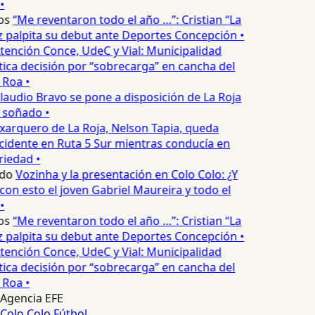
•
os
“Me reventaron todo el año …”: Cristian “La
palpita su debut ante Deportes Concepción •
tención Conce, UdeC y Vial: Municipalidad
ica decisión por “sobrecarga” en cancha del
 Roa •
laudio Bravo se pone a disposición de La Roja
 soñado •
xarquero de La Roja, Nelson Tapia, queda
cidente en Ruta 5 Sur mientras conducía en
iedad •
do
Vozinha y la presentación en Colo Colo: ¿Y
n esto el joven Gabriel Maureira y todo el
•
os
“Me reventaron todo el año …”: Cristian “La
palpita su debut ante Deportes Concepción •
tención Conce, UdeC y Vial: Municipalidad
ica decisión por “sobrecarga” en cancha del
 Roa •
Agencia EFE
Colo Colo
Fútbol