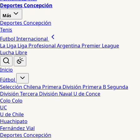
Deportes Concepción
Más
Deportes Concepción
Tenis
Futbol Internacional
La Liga
Liga Profesional Argentina
Premier League
Lucha Libre
Inicio
Fútbol
Selección Chilena
Primera División
Primera B
Segunda
División
Tercera División
Naval
U de Conce
Colo Colo
UC
U de Chile
Huachipato
Fernández Vial
Deportes Concepción