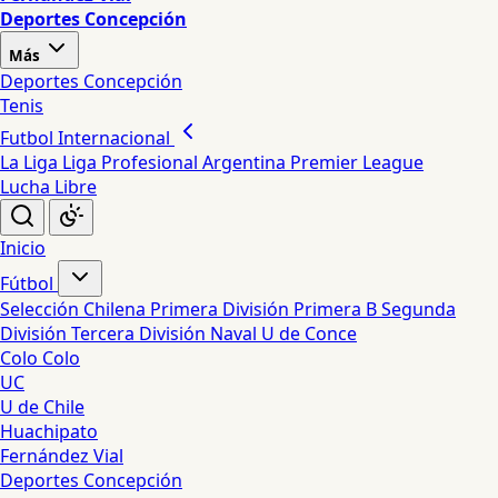
Deportes Concepción
Más
Deportes Concepción
Tenis
Futbol Internacional
La Liga
Liga Profesional Argentina
Premier League
Lucha Libre
Inicio
Fútbol
Selección Chilena
Primera División
Primera B
Segunda
División
Tercera División
Naval
U de Conce
Colo Colo
UC
U de Chile
Huachipato
Fernández Vial
Deportes Concepción