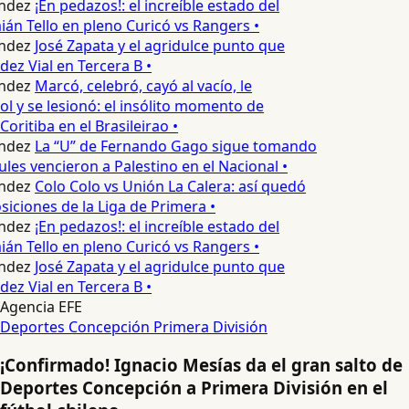
ndez
¡En pedazos!: el increíble estado del
n Tello en pleno Curicó vs Rangers •
ndez
José Zapata y el agridulce punto que
z Vial en Tercera B •
ndez
Marcó, celebró, cayó al vacío, le
ol y se lesionó: el insólito momento de
Coritiba en el Brasileirao •
ndez
La “U” de Fernando Gago sigue tomando
les vencieron a Palestino en el Nacional •
ndez
Colo Colo vs Unión La Calera: así quedó
siciones de la Liga de Primera •
ndez
¡En pedazos!: el increíble estado del
n Tello en pleno Curicó vs Rangers •
ndez
José Zapata y el agridulce punto que
z Vial en Tercera B •
Agencia EFE
Deportes Concepción
Primera División
¡Confirmado! Ignacio Mesías da el gran salto de
Deportes Concepción a Primera División en el