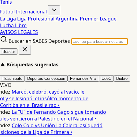
Tenis
Futbol Internacional
La Liga
Liga Profesional Argentina
Premier League
Lucha Libre
AVISOS LEGALES
Buscar en SABES Deportes
Buscar
▲
Búsquedas sugeridas
Huachipato
Deportes Concepción
Fernández Vial
UdeC
Biobío
VIVO
ndez
Marcó, celebró, cayó al vacío, le
ol y se lesionó: el insólito momento de
Coritiba en el Brasileirao •
ndez
La “U” de Fernando Gago sigue tomando
les vencieron a Palestino en el Nacional •
ndez
Colo Colo vs Unión La Calera: así quedó
siciones de la Liga de Primera •