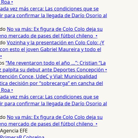
 Roa •
ada vez más cerca: Las condiciones que se
 para confirmar la llegada de Darío Osorio al
do
No va más: Ex figura de Colo Colo deja su
no mercado de pases del fútbol chileno •
do
Vozinha y la presentación en Colo Colo: ¿Y
n esto el joven Gabriel Maureira y todo el
•
os
“Me reventaron todo el año …”: Cristian “La
palpita su debut ante Deportes Concepción •
tención Conce, UdeC y Vial: Municipalidad
ica decisión por “sobrecarga” en cancha del
 Roa •
ada vez más cerca: Las condiciones que se
 para confirmar la llegada de Darío Osorio al
do
No va más: Ex figura de Colo Colo deja su
no mercado de pases del fútbol chileno •
Agencia EFE
PrimeraB
Cobreloa