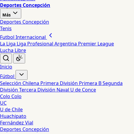
Deportes Concepción
Más
Deportes Concepción
Tenis
Futbol Internacional
La Liga
Liga Profesional Argentina
Premier League
Lucha Libre
Inicio
Fútbol
Selección Chilena
Primera División
Primera B
Segunda
División
Tercera División
Naval
U de Conce
Colo Colo
UC
U de Chile
Huachipato
Fernández Vial
Deportes Concepción