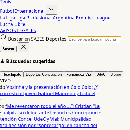
Tenis
Futbol Internacional
La Liga
Liga Profesional Argentina
Premier League
Lucha Libre
AVISOS LEGALES
Buscar en SABES Deportes
Buscar
▲
Búsquedas sugeridas
Huachipato
Deportes Concepción
Fernández Vial
UdeC
Biobío
VIVO
do
Vozinha y la presentación en Colo Colo: ¿Y
n esto el joven Gabriel Maureira y todo el
•
os
“Me reventaron todo el año …”: Cristian “La
palpita su debut ante Deportes Concepción •
tención Conce, UdeC y Vial: Municipalidad
ica decisión por “sobrecarga” en cancha del