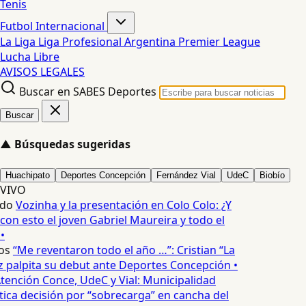
Tenis
Futbol Internacional
La Liga
Liga Profesional Argentina
Premier League
Lucha Libre
AVISOS LEGALES
Buscar en SABES Deportes
Buscar
▲
Búsquedas sugeridas
Huachipato
Deportes Concepción
Fernández Vial
UdeC
Biobío
VIVO
edo
Vozinha y la presentación en Colo Colo: ¿Y
n esto el joven Gabriel Maureira y todo el
•
os
“Me reventaron todo el año …”: Cristian “La
palpita su debut ante Deportes Concepción •
tención Conce, UdeC y Vial: Municipalidad
ica decisión por “sobrecarga” en cancha del