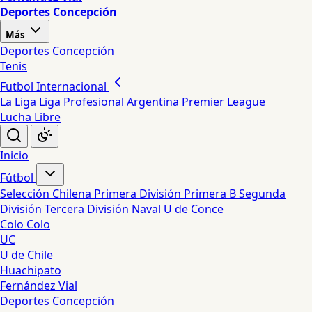
Deportes Concepción
Más
Deportes Concepción
Tenis
Futbol Internacional
La Liga
Liga Profesional Argentina
Premier League
Lucha Libre
Inicio
Fútbol
Selección Chilena
Primera División
Primera B
Segunda
División
Tercera División
Naval
U de Conce
Colo Colo
UC
U de Chile
Huachipato
Fernández Vial
Deportes Concepción