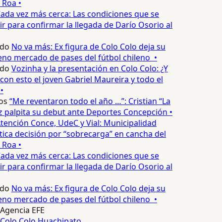
 Roa •
ada vez más cerca: Las condiciones que se
 para confirmar la llegada de Darío Osorio al
edo
No va más: Ex figura de Colo Colo deja su
no mercado de pases del fútbol chileno •
edo
Vozinha y la presentación en Colo Colo: ¿Y
n esto el joven Gabriel Maureira y todo el
•
os
“Me reventaron todo el año …”: Cristian “La
palpita su debut ante Deportes Concepción •
tención Conce, UdeC y Vial: Municipalidad
ica decisión por “sobrecarga” en cancha del
 Roa •
ada vez más cerca: Las condiciones que se
 para confirmar la llegada de Darío Osorio al
edo
No va más: Ex figura de Colo Colo deja su
no mercado de pases del fútbol chileno •
Agencia EFE
Colo Colo
Huachipato