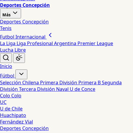
Deportes Concepción
Más
Deportes Concepción
Tenis
Futbol Internacional
La Liga
Liga Profesional Argentina
Premier League
Lucha Libre
Inicio
Fútbol
Selección Chilena
Primera División
Primera B
Segunda
División
Tercera División
Naval
U de Conce
Colo Colo
UC
U de Chile
Huachipato
Fernández Vial
Deportes Concepción