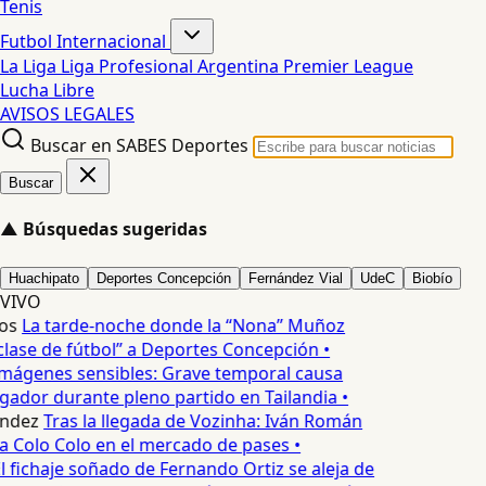
Tenis
Futbol Internacional
La Liga
Liga Profesional Argentina
Premier League
Lucha Libre
AVISOS LEGALES
Buscar en SABES Deportes
Buscar
▲
Búsquedas sugeridas
Huachipato
Deportes Concepción
Fernández Vial
UdeC
Biobío
VIVO
os
La tarde-noche donde la “Nona” Muñoz
lase de fútbol” a Deportes Concepción •
mágenes sensibles: Grave temporal causa
ador durante pleno partido en Tailandia •
ndez
Tras la llegada de Vozinha: Iván Román
a Colo Colo en el mercado de pases •
l fichaje soñado de Fernando Ortiz se aleja de