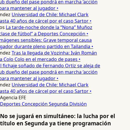
lub dueño del pase pondrá en marcha ‘acción
para mantener al jugador •
ndez
Universidad de Chile: Michael Clark
asta 40 años de cárcel por el caso Sartor •
os
La tarde-noche donde la “Nona” Muñoz
lase de fútbol” a Deportes Concepción •
mágenes sensibles: Grave temporal causa
ador durante pleno partido en Tailandia •
ndez
Tras la llegada de Vozinha: Iván Román
a Colo Colo en el mercado de pases •
l fichaje soñado de Fernando Ortiz se aleja de
lub dueño del pase pondrá en marcha ‘acción
para mantener al jugador •
ndez
Universidad de Chile: Michael Clark
asta 40 años de cárcel por el caso Sartor •
Agencia EFE
Deportes Concepción
Segunda División
No se jugará en simultáneo: la lucha por el
título en Segunda ya tiene programación