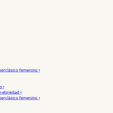
rclásico femenino •
•
ebriedad •
rclásico femenino •