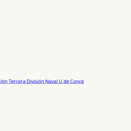
sión
Tercera División
Naval
U de Conce