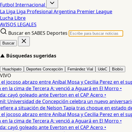
Futbol Internacional
La Liga
Liga Profesional Argentina
Premier League
Lucha Libre
AVISOS LEGALES
Buscar en SABES Deportes
Buscar
▲
Búsquedas sugeridas
Huachipato
Deportes Concepción
Fernández Vial
UdeC
Biobío
VIVO
 jocoso abrazo entre Aníbal Mosa y Cecilia Perez en el supe
n la cima de Tercera A: venció a Aguará en El Morro •
a: cayó goleado ante Everton en el CAP Acero •
: Universidad de Concepción celebra un nuevo aniversario 
fiere a situación de Nelson Tapia tras choque en estado de 
 jocoso abrazo entre Aníbal Mosa y Cecilia Perez en el supe
n la cima de Tercera A: venció a Aguará en El Morro •
a: cayó goleado ante Everton en el CAP Acero •