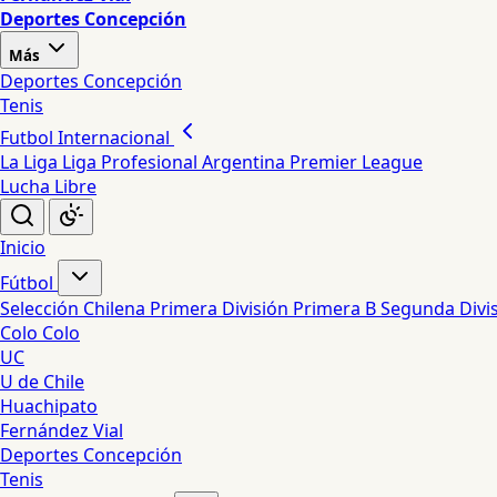
Deportes Concepción
Más
Deportes Concepción
Tenis
Futbol Internacional
La Liga
Liga Profesional Argentina
Premier League
Lucha Libre
Inicio
Fútbol
Selección Chilena
Primera División
Primera B
Segunda Divi
Colo Colo
UC
U de Chile
Huachipato
Fernández Vial
Deportes Concepción
Tenis