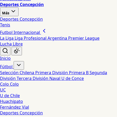
Deportes Concepción
Más
Deportes Concepción
Tenis
Futbol Internacional
La Liga
Liga Profesional Argentina
Premier League
Lucha Libre
Inicio
Fútbol
Selección Chilena
Primera División
Primera B
Segunda
División
Tercera División
Naval
U de Conce
Colo Colo
UC
U de Chile
Huachipato
Fernández Vial
Deportes Concepción