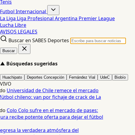
Tenis
Futbol Internacional
La Liga
Liga Profesional Argentina
Premier League
Lucha Libre
AVISOS LEGALES
Buscar en SABES Deportes
Buscar
▲
Búsquedas sugeridas
Huachipato
Deportes Concepción
Fernández Vial
UdeC
Biobío
VIVO
do
Universidad de Chile remece el mercado
útbol chileno: van por fichaje de crack de La
do
Colo Colo sufre en el mercado de pases:
ura recibe potente oferta para dejar el fútbol
egresa la verdadera atmósfera del