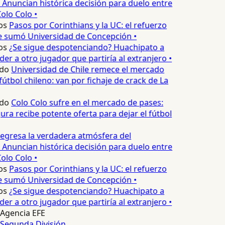
 Anuncian histórica decisión para duelo entre
olo Colo •
os
Pasos por Corinthians y la UC: el refuerzo
e sumó Universidad de Concepción •
os
¿Se sigue despotenciando? Huachipato a
er a otro jugador que partiría al extranjero •
do
Universidad de Chile remece el mercado
útbol chileno: van por fichaje de crack de La
do
Colo Colo sufre en el mercado de pases:
ura recibe potente oferta para dejar el fútbol
egresa la verdadera atmósfera del
 Anuncian histórica decisión para duelo entre
olo Colo •
os
Pasos por Corinthians y la UC: el refuerzo
e sumó Universidad de Concepción •
os
¿Se sigue despotenciando? Huachipato a
er a otro jugador que partiría al extranjero •
Agencia EFE
Segunda División