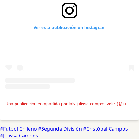
Ver esta publicación en Instagram
U
na publicación compartida por laly julissa campos véliz (@ju17ssa)
#Fútbol Chileno
#Segunda División
#Cristóbal Campos
#Julissa Campos