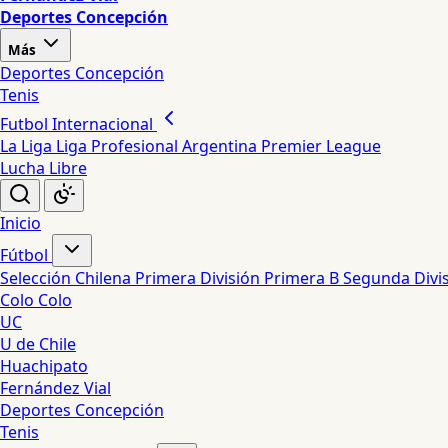
Deportes Concepción
Más
Deportes Concepción
Tenis
Futbol Internacional
La Liga
Liga Profesional Argentina
Premier League
Lucha Libre
Inicio
Fútbol
Selección Chilena
Primera División
Primera B
Segunda Divi
Colo Colo
UC
U de Chile
Huachipato
Fernández Vial
Deportes Concepción
Tenis