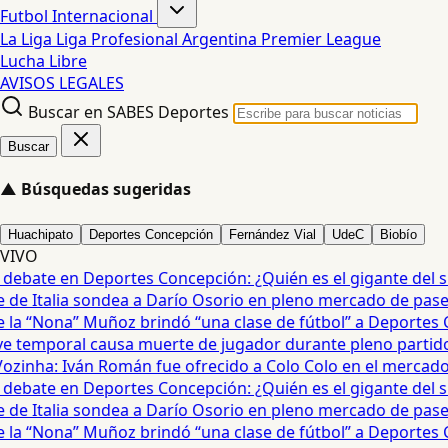
Futbol Internacional
La Liga
Liga Profesional Argentina
Premier League
Lucha Libre
AVISOS LEGALES
Buscar en SABES Deportes
Buscar
▲
Búsquedas sugeridas
Huachipato
Deportes Concepción
Fernández Vial
UdeC
Biobío
VIVO
debate en Deportes Concepción: ¿Quién es el gigante del sur
e Italia sondea a Darío Osorio en pleno mercado de pases 
a “Nona” Muñoz brindó “una clase de fútbol” a Deportes Co
temporal causa muerte de jugador durante pleno partido en
ozinha: Iván Román fue ofrecido a Colo Colo en el mercado d
debate en Deportes Concepción: ¿Quién es el gigante del sur
e Italia sondea a Darío Osorio en pleno mercado de pases 
a “Nona” Muñoz brindó “una clase de fútbol” a Deportes Co