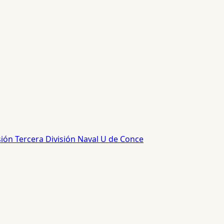
sión
Tercera División
Naval
U de Conce