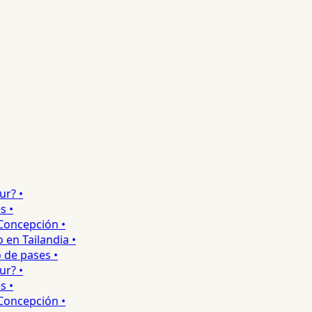
? •
•
ncepción •
 Tailandia •
e pases •
? •
•
ncepción •