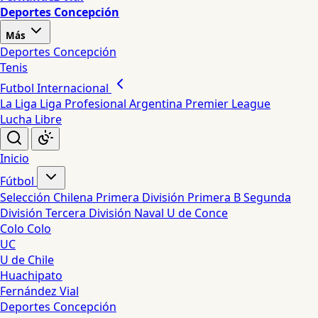
Deportes Concepción
Más
Deportes Concepción
Tenis
Futbol Internacional
La Liga
Liga Profesional Argentina
Premier League
Lucha Libre
Inicio
Fútbol
Selección Chilena
Primera División
Primera B
Segunda
División
Tercera División
Naval
U de Conce
Colo Colo
UC
U de Chile
Huachipato
Fernández Vial
Deportes Concepción