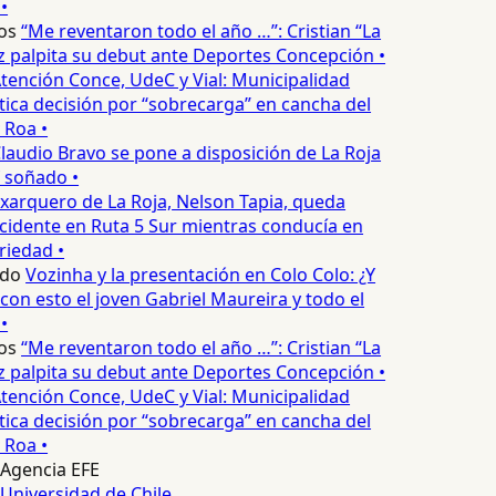
•
os
“Me reventaron todo el año …”: Cristian “La
palpita su debut ante Deportes Concepción •
tención Conce, UdeC y Vial: Municipalidad
ica decisión por “sobrecarga” en cancha del
 Roa •
laudio Bravo se pone a disposición de La Roja
T soñado •
xarquero de La Roja, Nelson Tapia, queda
cidente en Ruta 5 Sur mientras conducía en
iedad •
edo
Vozinha y la presentación en Colo Colo: ¿Y
n esto el joven Gabriel Maureira y todo el
•
os
“Me reventaron todo el año …”: Cristian “La
palpita su debut ante Deportes Concepción •
tención Conce, UdeC y Vial: Municipalidad
ica decisión por “sobrecarga” en cancha del
 Roa •
Agencia EFE
Universidad de Chile