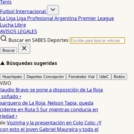
Tenis
Futbol Internacional
La Liga
Liga Profesional Argentina
Premier League
Lucha Libre
AVISOS LEGALES
Buscar en SABES Deportes
Buscar
▲
Búsquedas sugeridas
Huachipato
Deportes Concepción
Fernández Vial
UdeC
Biobío
VIVO
laudio Bravo se pone a disposición de La Roja
T soñado •
xarquero de La Roja, Nelson Tapia, queda
cidente en Ruta 5 Sur mientras conducía en
iedad •
edo
Vozinha y la presentación en Colo Colo: ¿Y
n esto el joven Gabriel Maureira y todo el