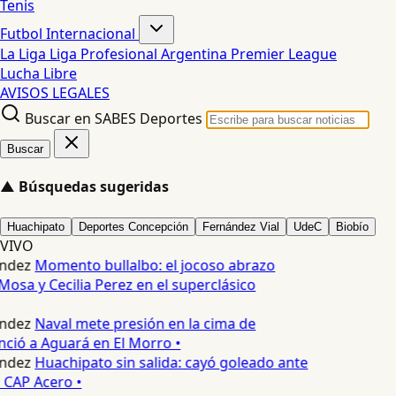
Tenis
Futbol Internacional
La Liga
Liga Profesional Argentina
Premier League
Lucha Libre
AVISOS LEGALES
Buscar en SABES Deportes
Buscar
▲
Búsquedas sugeridas
Huachipato
Deportes Concepción
Fernández Vial
UdeC
Biobío
VIVO
ndez
Momento bullalbo: el jocoso abrazo
Mosa y Cecilia Perez en el superclásico
ndez
Naval mete presión en la cima de
nció a Aguará en El Morro •
ndez
Huachipato sin salida: cayó goleado ante
 CAP Acero •