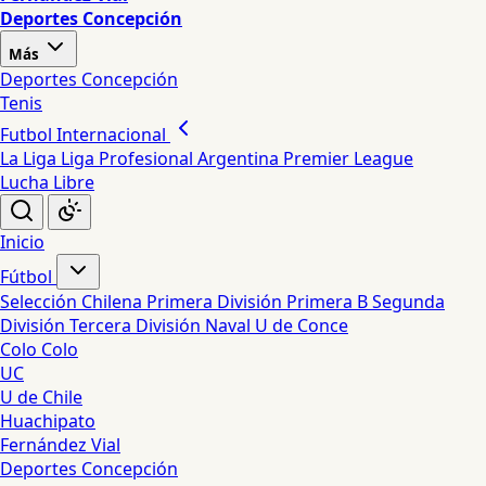
Deportes Concepción
Más
Deportes Concepción
Tenis
Futbol Internacional
La Liga
Liga Profesional Argentina
Premier League
Lucha Libre
Inicio
Fútbol
Selección Chilena
Primera División
Primera B
Segunda
División
Tercera División
Naval
U de Conce
Colo Colo
UC
U de Chile
Huachipato
Fernández Vial
Deportes Concepción