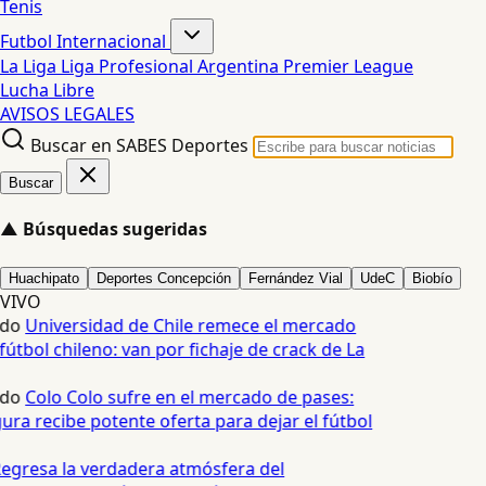
Tenis
Futbol Internacional
La Liga
Liga Profesional Argentina
Premier League
Lucha Libre
AVISOS LEGALES
Buscar en SABES Deportes
Buscar
▲
Búsquedas sugeridas
Huachipato
Deportes Concepción
Fernández Vial
UdeC
Biobío
VIVO
edo
Universidad de Chile remece el mercado
fútbol chileno: van por fichaje de crack de La
edo
Colo Colo sufre en el mercado de pases:
ura recibe potente oferta para dejar el fútbol
egresa la verdadera atmósfera del