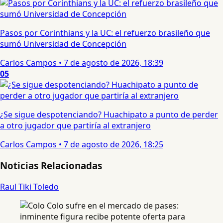
Pasos por Corinthians y la UC: el refuerzo brasileño que
sumó Universidad de Concepción
Carlos Campos
•
7 de agosto de 2026, 18:39
05
¿Se sigue despotenciando? Huachipato a punto de perder
a otro jugador que partiría al extranjero
Carlos Campos
•
7 de agosto de 2026, 18:25
Noticias Relacionadas
Raul Tiki Toledo