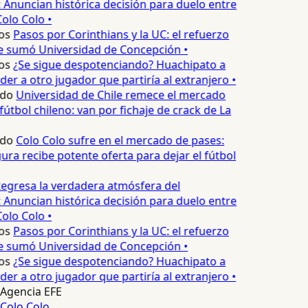
 Anuncian histórica decisión para duelo entre
olo Colo •
os
Pasos por Corinthians y la UC: el refuerzo
e sumó Universidad de Concepción •
os
¿Se sigue despotenciando? Huachipato a
er a otro jugador que partiría al extranjero •
edo
Universidad de Chile remece el mercado
fútbol chileno: van por fichaje de crack de La
edo
Colo Colo sufre en el mercado de pases:
ura recibe potente oferta para dejar el fútbol
egresa la verdadera atmósfera del
 Anuncian histórica decisión para duelo entre
olo Colo •
os
Pasos por Corinthians y la UC: el refuerzo
e sumó Universidad de Concepción •
os
¿Se sigue despotenciando? Huachipato a
er a otro jugador que partiría al extranjero •
Agencia EFE
Colo Colo