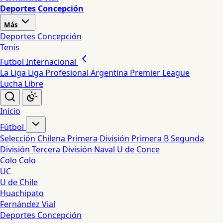
Deportes Concepción
Más
Deportes Concepción
Tenis
Futbol Internacional
La Liga
Liga Profesional Argentina
Premier League
Lucha Libre
Inicio
Fútbol
Selección Chilena
Primera División
Primera B
Segunda
División
Tercera División
Naval
U de Conce
Colo Colo
UC
U de Chile
Huachipato
Fernández Vial
Deportes Concepción