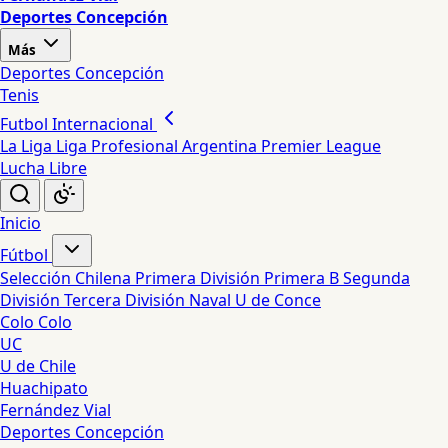
Deportes Concepción
Más
Deportes Concepción
Tenis
Futbol Internacional
La Liga
Liga Profesional Argentina
Premier League
Lucha Libre
Inicio
Fútbol
Selección Chilena
Primera División
Primera B
Segunda
División
Tercera División
Naval
U de Conce
Colo Colo
UC
U de Chile
Huachipato
Fernández Vial
Deportes Concepción