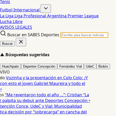
Tenis
Futbol Internacional
La Liga
Liga Profesional Argentina
Premier League
Lucha Libre
AVISOS LEGALES
Buscar en SABES Deportes
Buscar
▲
Búsquedas sugeridas
Huachipato
Deportes Concepción
Fernández Vial
UdeC
Biobío
VIVO
edo
Vozinha y la presentación en Colo Colo: ¿Y
n esto el joven Gabriel Maureira y todo el
•
os
“Me reventaron todo el año …”: Cristian “La
palpita su debut ante Deportes Concepción •
tención Conce, UdeC y Vial: Municipalidad
ica decisión por “sobrecarga” en cancha del