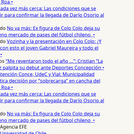
 Roa •
ada vez más cerca: Las condiciones que se
 para confirmar la llegada de Darío Osorio al
edo
No va más: Ex figura de Colo Colo deja su
no mercado de pases del fútbol chileno •
edo
Vozinha y la presentación en Colo Colo: ¿Y
n esto el joven Gabriel Maureira y todo el
•
os
“Me reventaron todo el año …”: Cristian “La
palpita su debut ante Deportes Concepción •
tención Conce, UdeC y Vial: Municipalidad
ica decisión por “sobrecarga” en cancha del
 Roa •
ada vez más cerca: Las condiciones que se
 para confirmar la llegada de Darío Osorio al
edo
No va más: Ex figura de Colo Colo deja su
no mercado de pases del fútbol chileno •
Agencia EFE
Universidad de Chile