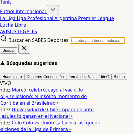
Tenis
Futbol Internacional
La Liga
Liga Profesional Argentina
Premier League
Lucha Libre
AVISOS LEGALES
Buscar en SABES Deportes
Buscar
▲
Búsquedas sugeridas
Huachipato
Deportes Concepción
Fernández Vial
UdeC
Biobío
VIVO
ndez
Marcó, celebró, cayó al vacío, le
ol y se lesionó: el insólito momento de
Coritiba en el Brasileirao •
ndez
Universidad de Chile imparable ante
 azules lo ganan en el Nacional •
ndez
Colo Colo vs Unión La Calera: así quedó
siciones de la Liga de Primera •