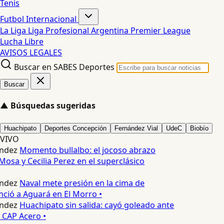
Tenis
Futbol Internacional
La Liga
Liga Profesional Argentina
Premier League
Lucha Libre
AVISOS LEGALES
Buscar en SABES Deportes
Buscar
▲
Búsquedas sugeridas
Huachipato
Deportes Concepción
Fernández Vial
UdeC
Biobío
VIVO
ndez
Momento bullalbo: el jocoso abrazo
Mosa y Cecilia Perez en el superclásico
ndez
Naval mete presión en la cima de
nció a Aguará en El Morro •
ndez
Huachipato sin salida: cayó goleado ante
 CAP Acero •