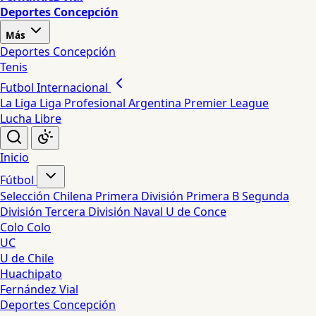
Deportes Concepción
Más
Deportes Concepción
Tenis
Futbol Internacional
La Liga
Liga Profesional Argentina
Premier League
Lucha Libre
Inicio
Fútbol
Selección Chilena
Primera División
Primera B
Segunda
División
Tercera División
Naval
U de Conce
Colo Colo
UC
U de Chile
Huachipato
Fernández Vial
Deportes Concepción