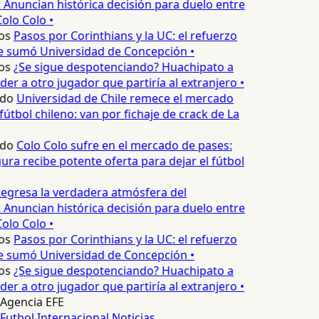
 Anuncian histórica decisión para duelo entre
olo Colo •
os
Pasos por Corinthians y la UC: el refuerzo
e sumó Universidad de Concepción •
os
¿Se sigue despotenciando? Huachipato a
er a otro jugador que partiría al extranjero •
edo
Universidad de Chile remece el mercado
fútbol chileno: van por fichaje de crack de La
edo
Colo Colo sufre en el mercado de pases:
ura recibe potente oferta para dejar el fútbol
egresa la verdadera atmósfera del
 Anuncian histórica decisión para duelo entre
olo Colo •
os
Pasos por Corinthians y la UC: el refuerzo
e sumó Universidad de Concepción •
os
¿Se sigue despotenciando? Huachipato a
er a otro jugador que partiría al extranjero •
Agencia EFE
Futbol Internacional
Noticias