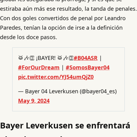
estiraba aún más ese resultado, la tanda de penales.
Con dos goles convertidos de penal por Leandro
Paredes, tenían la opción de irse a la definición
desde los doce pasos.
🥁🎶👏 ¡BAYER! 🥁🎶👏
#B04ASR
|
#ForOurDream
|
#SomosBayer04
pic.twitter.com/YJ54umQjZ0
— Bayer 04 Leverkusen (@bayer04_es)
May 9, 2024
Bayer Leverkusen se enfrentará