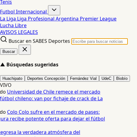
Tenis
Futbol Internacional
La Liga
Liga Profesional Argentina
Premier League
Lucha Libre
AVISOS LEGALES
Buscar en SABES Deportes
Buscar
▲
Búsquedas sugeridas
Huachipato
Deportes Concepción
Fernández Vial
UdeC
Biobío
VIVO
edo
Universidad de Chile remece el mercado
fútbol chileno: van por fichaje de crack de La
edo
Colo Colo sufre en el mercado de pases:
ura recibe potente oferta para dejar el fútbol
egresa la verdadera atmósfera del