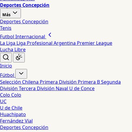
Deportes Concepción
Más
Deportes Concepción
Tenis
Futbol Internacional
La Liga
Liga Profesional Argentina
Premier League
Lucha Libre
Inicio
Fútbol
Selección Chilena
Primera División
Primera B
Segunda
División
Tercera División
Naval
U de Conce
Colo Colo
UC
U de Chile
Huachipato
Fernández Vial
Deportes Concepción