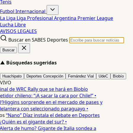
Tenis
Futbol Internacional
La Liga
Liga Profesional Argentina
Premier League
Lucha Libre
AVISOS LEGALES
Buscar en SABES Deportes
Buscar
▲
Búsquedas sugeridas
Huachipato
Deportes Concepción
Fernández Vial
UdeC
Biobío
VIVO
inal de WRC Rally que se hará en Biobío
idor chileno: “¡A sacar la cara por Chile!” •
’Higgins sorprende en el mercado de pases y
delantera con seleccionado paraguayo •
os
“Nano” Díaz instala el debate en Deportes
Quién es el gigante del sur? •
Alerta de humo? Gigante de Italia sondea a