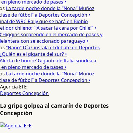
 en pleno mercado de pases •
os
La tarde-noche donde la “Nona” Muñoz
lase de fútbol” a Deportes Concepción •
inal de WRC Rally que se hará en Biobío
idor chileno: “¡A sacar la cara por Chile!” •
’Higgins sorprende en el mercado de pases y
delantera con seleccionado paraguayo •
os
“Nano” Díaz instala el debate en Deportes
Quién es el gigante del sur? •
Alerta de humo? Gigante de Italia sondea a
 en pleno mercado de pases •
os
La tarde-noche donde la “Nona” Muñoz
lase de fútbol” a Deportes Concepción •
Agencia EFE
Deportes Concepción
La gripe golpea al camarín de Deportes
Concepción