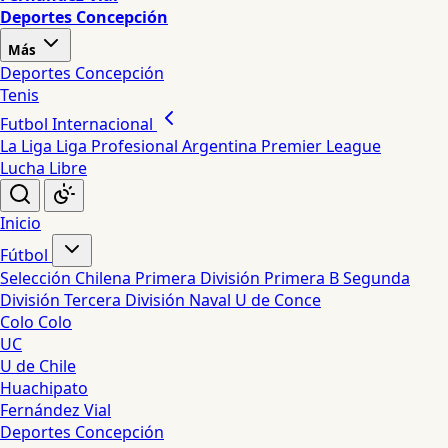
Deportes Concepción
Más
Deportes Concepción
Tenis
Futbol Internacional
La Liga
Liga Profesional Argentina
Premier League
Lucha Libre
Inicio
Fútbol
Selección Chilena
Primera División
Primera B
Segunda
División
Tercera División
Naval
U de Conce
Colo Colo
UC
U de Chile
Huachipato
Fernández Vial
Deportes Concepción