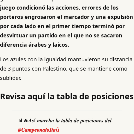
juego condicionó las acciones, errores de los
porteros engrosaron el marcador y una expulsión
por cada lado en el primer tiempo terminó por
desvirtuar un partido en el que no se sacaron
diferencia árabes y laicos.
Los azules con la igualdad mantuvieron su distancia
de 3 puntos con Palestino, que se mantiene como
sublider.
Revisa aquí la tabla de posiciones
📊🔥𝑨𝒔í 𝒎𝒂𝒓𝒄𝒉𝒂 𝒍𝒂 𝒕𝒂𝒃𝒍𝒂 𝒅𝒆 𝒑𝒐𝒔𝒊𝒄𝒊𝒐𝒏𝒆𝒔 𝒅𝒆𝒍
#𝑪𝒂𝒎𝒑𝒆𝒐𝒏𝒂𝒕𝒐𝑰𝒕𝒂ú