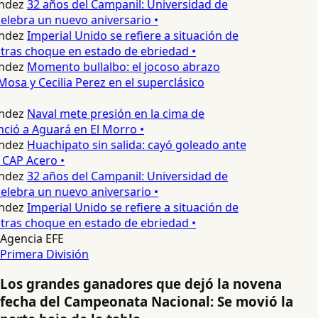
ndez
32 años del Campanil: Universidad de
lebra un nuevo aniversario •
ndez
Imperial Unido se refiere a situación de
tras choque en estado de ebriedad •
ndez
Momento bullalbo: el jocoso abrazo
Mosa y Cecilia Perez en el superclásico
ndez
Naval mete presión en la cima de
nció a Aguará en El Morro •
ndez
Huachipato sin salida: cayó goleado ante
 CAP Acero •
ndez
32 años del Campanil: Universidad de
lebra un nuevo aniversario •
ndez
Imperial Unido se refiere a situación de
tras choque en estado de ebriedad •
Agencia EFE
Primera División
Los grandes ganadores que dejó la novena
fecha del Campeonata Nacional: Se movió la