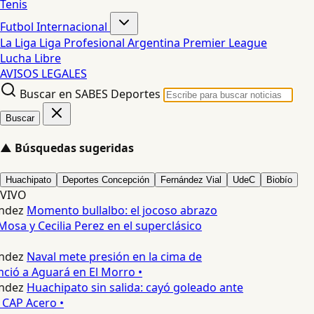
Tenis
Futbol Internacional
La Liga
Liga Profesional Argentina
Premier League
Lucha Libre
AVISOS LEGALES
Buscar en SABES Deportes
Buscar
▲
Búsquedas sugeridas
Huachipato
Deportes Concepción
Fernández Vial
UdeC
Biobío
VIVO
ndez
Momento bullalbo: el jocoso abrazo
Mosa y Cecilia Perez en el superclásico
ndez
Naval mete presión en la cima de
nció a Aguará en El Morro •
ndez
Huachipato sin salida: cayó goleado ante
 CAP Acero •