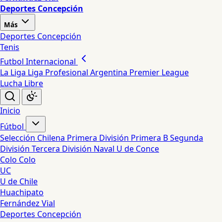
Deportes Concepción
Más
Deportes Concepción
Tenis
Futbol Internacional
La Liga
Liga Profesional Argentina
Premier League
Lucha Libre
Inicio
Fútbol
Selección Chilena
Primera División
Primera B
Segunda
División
Tercera División
Naval
U de Conce
Colo Colo
UC
U de Chile
Huachipato
Fernández Vial
Deportes Concepción