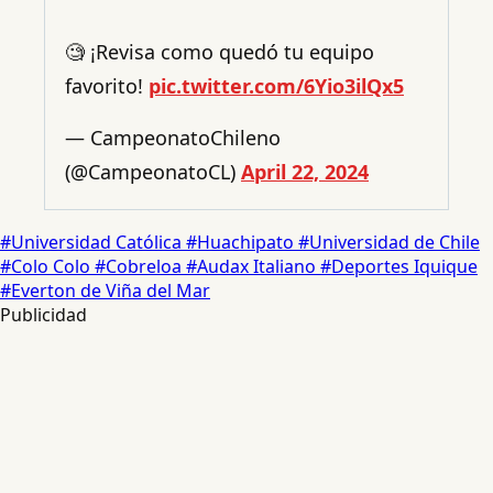
🧐 ¡Revisa como quedó tu equipo
favorito!
pic.twitter.com/6Yio3ilQx5
— CampeonatoChileno
(@CampeonatoCL)
April 22, 2024
#Universidad Católica
#Huachipato
#Universidad de Chile
#Colo Colo
#Cobreloa
#Audax Italiano
#Deportes Iquique
#Everton de Viña del Mar
Publicidad