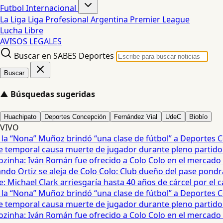
Futbol Internacional
La Liga
Liga Profesional Argentina
Premier League
Lucha Libre
AVISOS LEGALES
Buscar en SABES Deportes
Buscar
▲
Búsquedas sugeridas
Huachipato
Deportes Concepción
Fernández Vial
UdeC
Biobío
VIVO
 “Nona” Muñoz brindó “una clase de fútbol” a Deportes Co
emporal causa muerte de jugador durante pleno partido en
zinha: Iván Román fue ofrecido a Colo Colo en el mercado de
do Ortiz se aleja de Colo Colo: Club dueño del pase pondrá 
Michael Clark arriesgaría hasta 40 años de cárcel por el cas
 “Nona” Muñoz brindó “una clase de fútbol” a Deportes Co
emporal causa muerte de jugador durante pleno partido en
zinha: Iván Román fue ofrecido a Colo Colo en el mercado de