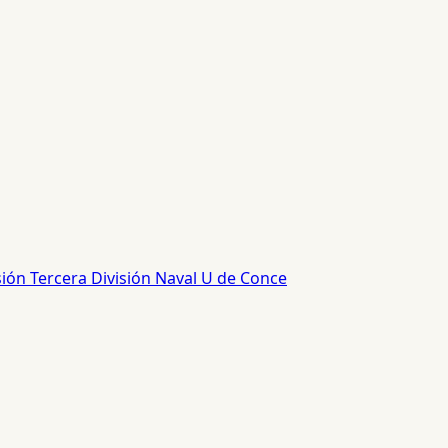
sión
Tercera División
Naval
U de Conce