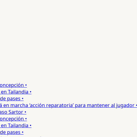
ncepción •
 Tailandia •
 pases •
en marcha ‘acción reparatoria’ para mantener al jugador •
o Sartor •
ncepción •
 Tailandia •
 pases •