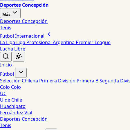
Deportes Concepción
Más
Deportes Concepción
Tenis
Futbol Internacional
La Liga
Liga Profesional Argentina
Premier League
Lucha Libre
Inicio
Fútbol
Selección Chilena
Primera División
Primera B
Segunda Divi
Colo Colo
UC
U de Chile
Huachipato
Fernández Vial
Deportes Concepción
Tenis