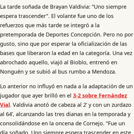
La tarde soñada de Brayan Valdivia: "Uno siempre
espera trascender". El volante fue uno de los
refuerzos que más tarde se integró a la
pretemporada de Deportes Concepción. Pero no por
gusto, sino que por esperar la oficialización de las
bases que liberaron la edad en la categoría. Una vez
abrochado aquello, viajó al Biobío, entrenó en
Nonguén y se subió al bus rumbo a Mendoza.
Lo anterior no influyó en nada a la adaptación de un
jugador que ayer brilló en el
3-2 sobre Fernández
Vial
. Valdivia anotó de cabeza al 2’ y con un zurdazo
al 64’, alcanzando las tres dianas en la temporada y
consolidándose en la oncena de Cornejo. "Fue un
día soñado. Uno siempre espera trascender en este