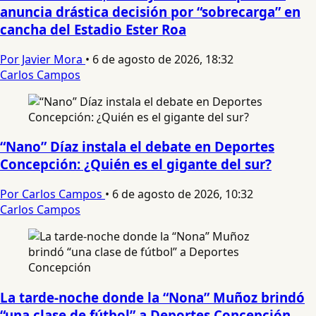
anuncia drástica decisión por “sobrecarga” en
cancha del Estadio Ester Roa
Por Javier Mora
•
6 de agosto de 2026, 18:32
Carlos Campos
“Nano” Díaz instala el debate en Deportes
Concepción: ¿Quién es el gigante del sur?
Por Carlos Campos
•
6 de agosto de 2026, 10:32
Carlos Campos
La tarde-noche donde la “Nona” Muñoz brindó
“una clase de fútbol” a Deportes Concepción