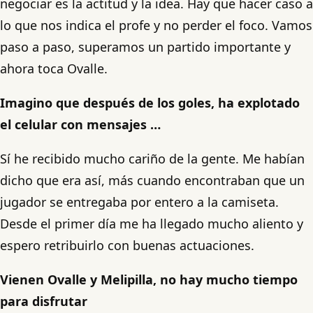
negociar es la actitud y la idea. Hay que hacer caso a
lo que nos indica el profe y no perder el foco. Vamos
paso a paso, superamos un partido importante y
ahora toca Ovalle.
Imagino que después de los goles, ha explotado
el celular con mensajes …
Sí he recibido mucho cariño de la gente. Me habían
dicho que era así, más cuando encontraban que un
jugador se entregaba por entero a la camiseta.
Desde el primer día me ha llegado mucho aliento y
espero retribuirlo con buenas actuaciones.
Vienen Ovalle y Melipilla, no hay mucho tiempo
para disfrutar