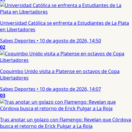
Universidad Católica se enfrenta a Estudiantes de La Plata
en Libertadores
Sabes Deportes
•
10 de agosto de 2026, 14:50
02
Coquimbo Unido visita a Platense en octavos de Copa
Libertadores
Sabes Deportes
•
10 de agosto de 2026, 14:07
03
Tras anotar un golazo con Flamengo: Revelan que Córdova
busca el retorno de Erick Pulgar a La Roja