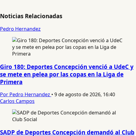
Noticias Relacionadas
Pedro Hernandez
Giro 180: Deportes Concepción venció a UdeC y
se mete en pelea por las copas en la Liga de
Primera
Por Pedro Hernandez
•
9 de agosto de 2026, 16:40
Carlos Campos
SADP de Deportes Concepción demandó al Club