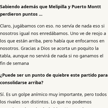
Sabiendo además que Melipilla y Puerto Montt
perdieron puntos ...
Claro, jugábamos con eso. no servía de nada eso si
nosotros igual nos enredábamos. Uno ve de reojo a
los que están arriba, pero había que enfocarnos en
nosotros. Gracias a Dios se acorta un poquito la
tabla, aunque no servirá de nada si no ganamos el
fin de semana
¿Puede ser un punto de quiebre este partido para
consolidarse arriba?
Sí. Es un golpe anímico muy importante, pero todos
los rivales son distintos. Lo que no podemos