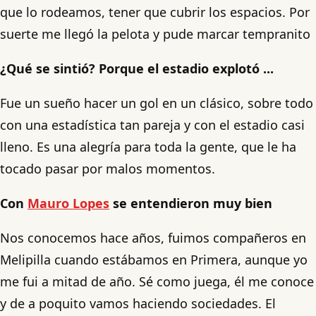
que lo rodeamos, tener que cubrir los espacios. Por
suerte me llegó la pelota y pude marcar tempranito
¿Qué se sintió? Porque el estadio explotó ...
Fue un sueño hacer un gol en un clásico, sobre todo
con una estadística tan pareja y con el estadio casi
lleno. Es una alegría para toda la gente, que le ha
tocado pasar por malos momentos.
Con
Mauro Lopes
se entendieron muy bien
Nos conocemos hace años, fuimos compañeros en
Melipilla cuando estábamos en Primera, aunque yo
me fui a mitad de año. Sé como juega, él me conoce
y de a poquito vamos haciendo sociedades. El