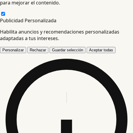
para mejorar el contenido.
Publicidad Personalizada
Habilita anuncios y recomendaciones personalizadas
adaptadas a tus intereses.
Personalizar
Rechazar
Guardar selección
Aceptar todas