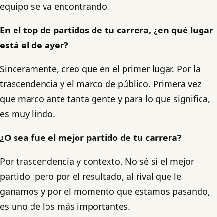
equipo se va encontrando.
En el top de partidos de tu carrera, ¿en qué lugar
está el de ayer?
Sinceramente, creo que en el primer lugar. Por la
trascendencia y el marco de público. Primera vez
que marco ante tanta gente y para lo que significa,
es muy lindo.
¿O sea fue el mejor partido de tu carrera?
Por trascendencia y contexto. No sé si el mejor
partido, pero por el resultado, al rival que le
ganamos y por el momento que estamos pasando,
es uno de los más importantes.