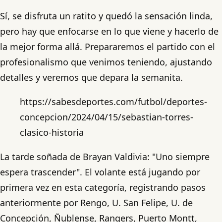
Sí, se disfruta un ratito y quedó la sensación linda,
pero hay que enfocarse en lo que viene y hacerlo de
la mejor forma allá. Prepararemos el partido con el
profesionalismo que venimos teniendo, ajustando
detalles y veremos que depara la semanita.
https://sabesdeportes.com/futbol/deportes-
concepcion/2024/04/15/sebastian-torres-
clasico-historia
La tarde soñada de Brayan Valdivia: "Uno siempre
espera trascender". El volante está jugando por
primera vez en esta categoría, registrando pasos
anteriormente por Rengo, U. San Felipe, U. de
Concepción, Ñublense, Rangers, Puerto Montt,