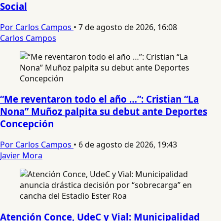
Social
Por Carlos Campos
•
7 de agosto de 2026, 16:08
Carlos Campos
“Me reventaron todo el año …”: Cristian “La
Nona” Muñoz palpita su debut ante Deportes
Concepción
Por Carlos Campos
•
6 de agosto de 2026, 19:43
Javier Mora
Atención Conce, UdeC y Vial: Municipalidad