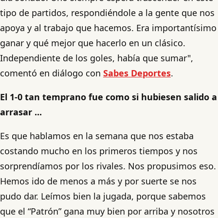
tipo de partidos, respondiéndole a la gente que nos
apoya y al trabajo que hacemos. Era importantísimo
ganar y qué mejor que hacerlo en un clásico.
Independiente de los goles, había que sumar",
comentó en diálogo con
Sabes Deportes
.
El 1-0 tan temprano fue como si hubiesen salido a
arrasar ...
Es que hablamos en la semana que nos estaba
costando mucho en los primeros tiempos y nos
sorprendíamos por los rivales. Nos propusimos eso.
Hemos ido de menos a más y por suerte se nos
pudo dar. Leímos bien la jugada, porque sabemos
que el “Patrón” gana muy bien por arriba y nosotros