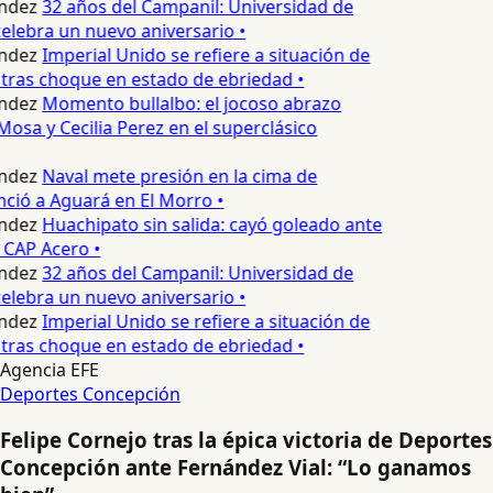
ndez
32 años del Campanil: Universidad de
lebra un nuevo aniversario •
ndez
Imperial Unido se refiere a situación de
tras choque en estado de ebriedad •
ndez
Momento bullalbo: el jocoso abrazo
Mosa y Cecilia Perez en el superclásico
ndez
Naval mete presión en la cima de
nció a Aguará en El Morro •
ndez
Huachipato sin salida: cayó goleado ante
 CAP Acero •
ndez
32 años del Campanil: Universidad de
lebra un nuevo aniversario •
ndez
Imperial Unido se refiere a situación de
tras choque en estado de ebriedad •
Agencia EFE
Deportes Concepción
Felipe Cornejo tras la épica victoria de Deportes
Concepción ante Fernández Vial: “Lo ganamos