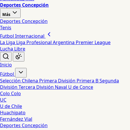
Deportes Concepción
Más
Deportes Concepción
Tenis
Futbol Internacional
La Liga
Liga Profesional Argentina
Premier League
Lucha Libre
Inicio
Fútbol
Selección Chilena
Primera División
Primera B
Segunda
División
Tercera División
Naval
U de Conce
Colo Colo
UC
U de Chile
Huachipato
Fernández Vial
Deportes Concepción