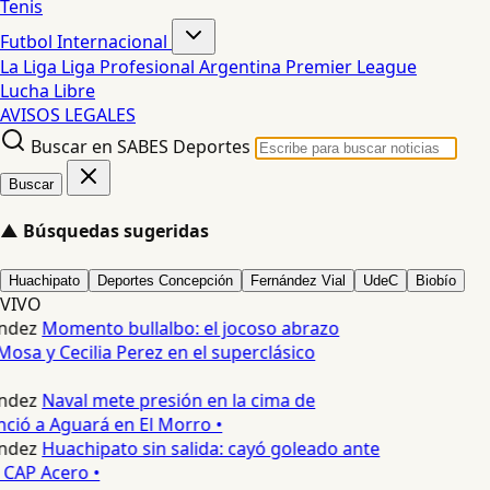
Tenis
Futbol Internacional
La Liga
Liga Profesional Argentina
Premier League
Lucha Libre
AVISOS LEGALES
Buscar en SABES Deportes
Buscar
▲
Búsquedas sugeridas
Huachipato
Deportes Concepción
Fernández Vial
UdeC
Biobío
VIVO
ndez
Momento bullalbo: el jocoso abrazo
Mosa y Cecilia Perez en el superclásico
ndez
Naval mete presión en la cima de
nció a Aguará en El Morro •
ndez
Huachipato sin salida: cayó goleado ante
 CAP Acero •