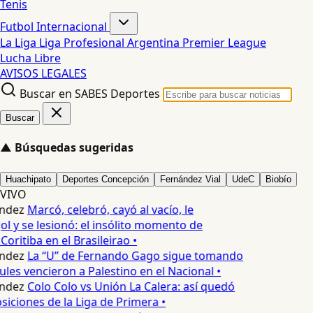
Tenis
Futbol Internacional
La Liga
Liga Profesional Argentina
Premier League
Lucha Libre
AVISOS LEGALES
Buscar en SABES Deportes
Buscar
▲
Búsquedas sugeridas
Huachipato
Deportes Concepción
Fernández Vial
UdeC
Biobío
VIVO
ndez
Marcó, celebró, cayó al vacío, le
ol y se lesionó: el insólito momento de
Coritiba en el Brasileirao •
ndez
La “U” de Fernando Gago sigue tomando
ules vencieron a Palestino en el Nacional •
ndez
Colo Colo vs Unión La Calera: así quedó
siciones de la Liga de Primera •