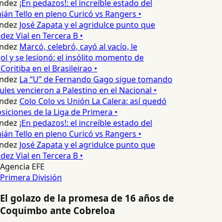
ndez
¡En pedazos!: el increíble estado del
n Tello en pleno Curicó vs Rangers •
ndez
José Zapata y el agridulce punto que
z Vial en Tercera B •
ndez
Marcó, celebró, cayó al vacío, le
ol y se lesionó: el insólito momento de
Coritiba en el Brasileirao •
ndez
La “U” de Fernando Gago sigue tomando
ules vencieron a Palestino en el Nacional •
ndez
Colo Colo vs Unión La Calera: así quedó
siciones de la Liga de Primera •
ndez
¡En pedazos!: el increíble estado del
n Tello en pleno Curicó vs Rangers •
ndez
José Zapata y el agridulce punto que
z Vial en Tercera B •
Agencia EFE
Primera División
El golazo de la promesa de 16 años de
Coquimbo ante Cobreloa