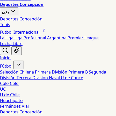
Deportes Concepción
Más
Deportes Concepción
Tenis
Futbol Internacional
La Liga
Liga Profesional Argentina
Premier League
Lucha Libre
Inicio
Fútbol
Selección Chilena
Primera División
Primera B
Segunda
División
Tercera División
Naval
U de Conce
Colo Colo
UC
U de Chile
Huachipato
Fernández Vial
Deportes Concepción