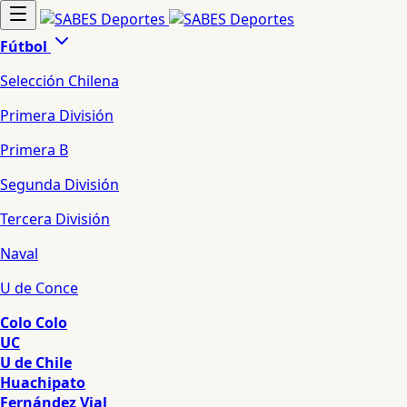
Fútbol
Selección Chilena
Primera División
Primera B
Segunda División
Tercera División
Naval
U de Conce
Colo Colo
UC
U de Chile
Huachipato
Fernández Vial