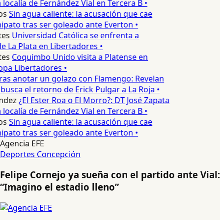
a localía de Fernández Vial en Tercera B •
s
Sin agua caliente: la acusación que cae
pato tras ser goleado ante Everton •
es
Universidad Católica se enfrenta a
 La Plata en Libertadores •
es
Coquimbo Unido visita a Platense en
pa Libertadores •
ras anotar un golazo con Flamengo: Revelan
usca el retorno de Erick Pulgar a La Roja •
ndez
¿El Ester Roa o El Morro?: DT José Zapata
a localía de Fernández Vial en Tercera B •
s
Sin agua caliente: la acusación que cae
pato tras ser goleado ante Everton •
Agencia EFE
Deportes Concepción
Felipe Cornejo ya sueña con el partido ante Vial:
“Imagino el estadio lleno”