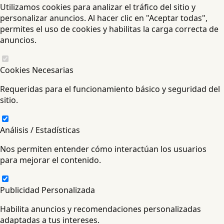
Utilizamos cookies para analizar el tráfico del sitio y
personalizar anuncios. Al hacer clic en "Aceptar todas",
permites el uso de cookies y habilitas la carga correcta de
anuncios.
Cookies Necesarias
Requeridas para el funcionamiento básico y seguridad del
sitio.
Análisis / Estadísticas
Nos permiten entender cómo interactúan los usuarios
para mejorar el contenido.
Publicidad Personalizada
Habilita anuncios y recomendaciones personalizadas
adaptadas a tus intereses.