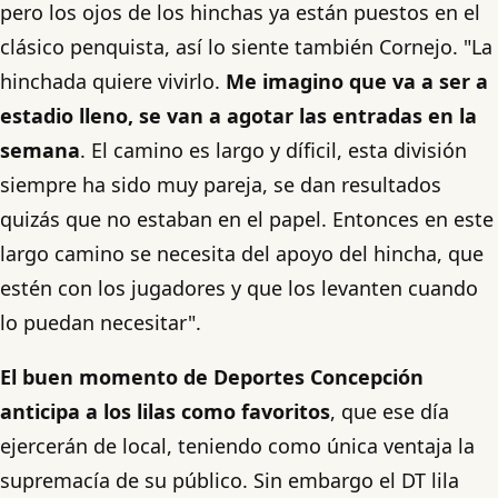
pero los ojos de los hinchas ya están puestos en el
clásico penquista, así lo siente también Cornejo. "La
hinchada quiere vivirlo.
Me imagino que va a ser a
estadio lleno, se van a agotar las entradas en la
semana
. El camino es largo y díficil, esta división
siempre ha sido muy pareja, se dan resultados
quizás que no estaban en el papel. Entonces en este
largo camino se necesita del apoyo del hincha, que
estén con los jugadores y que los levanten cuando
lo puedan necesitar".
El buen momento de Deportes Concepción
anticipa a los lilas como favoritos
, que ese día
ejercerán de local, teniendo como única ventaja la
supremacía de su público. Sin embargo el DT lila