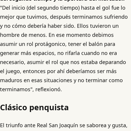
"Del inicio (del segundo tiempo) hasta el gol fue lo
mejor que tuvimos, después terminamos sufriendo
y no cómo debería haber sido. Ellos tuvieron un
hombre de menos. En ese momento debimos
asumir un rol protágonico, tener el balón para
generar más espacios, no rifarla cuando no era
necesario, asumir el rol que nos estaba deparando
el juego, entonces por ahí deberíamos ser más
maduros en esas situaciones y no terminar como
terminamos", reflexionó.
Clásico penquista
El triunfo ante Real San Joaquín se saborea y gusta,