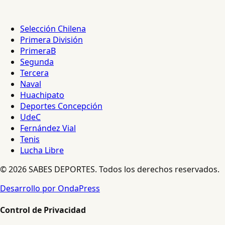
Selección Chilena
Primera División
PrimeraB
Segunda
Tercera
Naval
Huachipato
Deportes Concepción
UdeC
Fernández Vial
Tenis
Lucha Libre
© 2026 SABES DEPORTES. Todos los derechos reservados.
Desarrollo por OndaPress
Control de Privacidad