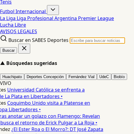
Tenis
Futbol Internacional
La Liga
Liga Profesional Argentina
Premier League
Lucha Libre
AVISOS LEGALES
Buscar en SABES Deportes
Buscar
▲
Búsquedas sugeridas
Huachipato
Deportes Concepción
Fernández Vial
UdeC
Biobío
VIVO
es
Universidad Católica se enfrenta a
 La Plata en Libertadores •
es
Coquimbo Unido visita a Platense en
pa Libertadores •
ras anotar un golazo con Flamengo: Revelan
usca el retorno de Erick Pulgar a La Roja •
ndez
¿El Ester Roa o El Morro?: DT José Zapata