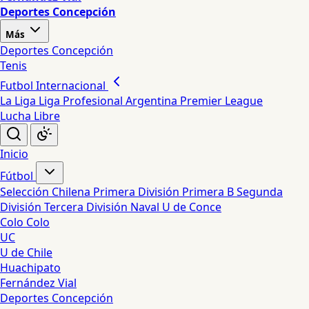
Deportes Concepción
Más
Deportes Concepción
Tenis
Futbol Internacional
La Liga
Liga Profesional Argentina
Premier League
Lucha Libre
Inicio
Fútbol
Selección Chilena
Primera División
Primera B
Segunda
División
Tercera División
Naval
U de Conce
Colo Colo
UC
U de Chile
Huachipato
Fernández Vial
Deportes Concepción