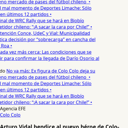
no mercado de pases del fútbol chileno •
l mal momento de Deportes Limache: Sólo
en últimos 12 partidos •
inal de WRC Rally que se hará en Biobío
dor chileno: “¡A sacar la cara por Chile!” •
tención Conce, UdeC y Vial: Municipalidad
ica decisión por “sobrecarga” en cancha del
 Roa •
ada vez más cerca: Las condiciones que se
 para confirmar la llegada de Darío Osorio al
do
No va más: Ex figura de Colo Colo deja su
no mercado de pases del fútbol chileno •
l mal momento de Deportes Limache: Sólo
en últimos 12 partidos •
inal de WRC Rally que se hará en Biobío
dor chileno: “¡A sacar la cara por Chile!” •
Agencia EFE
Colo Colo
Arturo Vidal bendice al nuevo héroe de Colo-