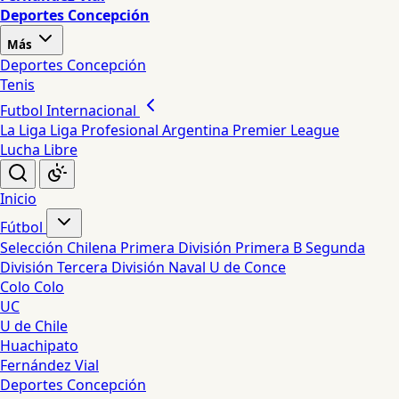
Deportes Concepción
Más
Deportes Concepción
Tenis
Futbol Internacional
La Liga
Liga Profesional Argentina
Premier League
Lucha Libre
Inicio
Fútbol
Selección Chilena
Primera División
Primera B
Segunda
División
Tercera División
Naval
U de Conce
Colo Colo
UC
U de Chile
Huachipato
Fernández Vial
Deportes Concepción