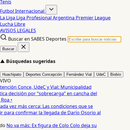
Tenis
Futbol Internacional
La Liga
Liga Profesional Argentina
Premier League
Lucha Libre
AVISOS LEGALES
Buscar en SABES Deportes
Buscar
▲
Búsquedas sugeridas
Huachipato
Deportes Concepción
Fernández Vial
UdeC
Biobío
VIVO
tención Conce, UdeC y Vial: Municipalidad
ica decisión por “sobrecarga” en cancha del
 Roa •
ada vez más cerca: Las condiciones que se
 para confirmar la llegada de Darío Osorio al
do
No va más: Ex figura de Colo Colo deja su