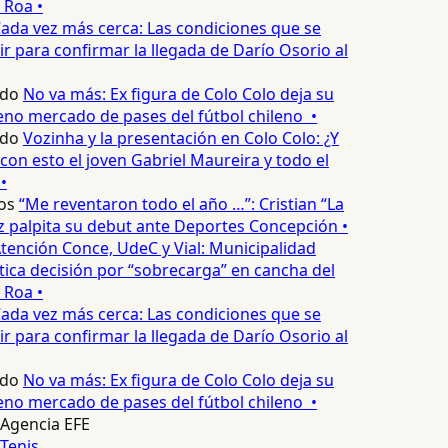
 Roa •
ada vez más cerca: Las condiciones que se
 para confirmar la llegada de Darío Osorio al
edo
No va más: Ex figura de Colo Colo deja su
no mercado de pases del fútbol chileno •
edo
Vozinha y la presentación en Colo Colo: ¿Y
n esto el joven Gabriel Maureira y todo el
•
os
“Me reventaron todo el año …”: Cristian “La
palpita su debut ante Deportes Concepción •
tención Conce, UdeC y Vial: Municipalidad
ica decisión por “sobrecarga” en cancha del
 Roa •
ada vez más cerca: Las condiciones que se
 para confirmar la llegada de Darío Osorio al
edo
No va más: Ex figura de Colo Colo deja su
no mercado de pases del fútbol chileno •
Agencia EFE
Tenis