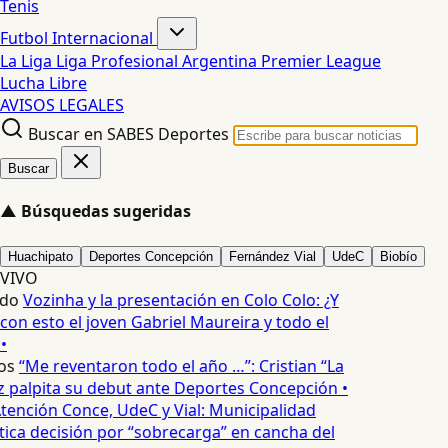
Tenis
Futbol Internacional
La Liga
Liga Profesional Argentina
Premier League
Lucha Libre
AVISOS LEGALES
Buscar en SABES Deportes
Buscar
▲
Búsquedas sugeridas
Huachipato
Deportes Concepción
Fernández Vial
UdeC
Biobío
VIVO
edo
Vozinha y la presentación en Colo Colo: ¿Y
n esto el joven Gabriel Maureira y todo el
•
os
“Me reventaron todo el año …”: Cristian “La
palpita su debut ante Deportes Concepción •
tención Conce, UdeC y Vial: Municipalidad
ica decisión por “sobrecarga” en cancha del