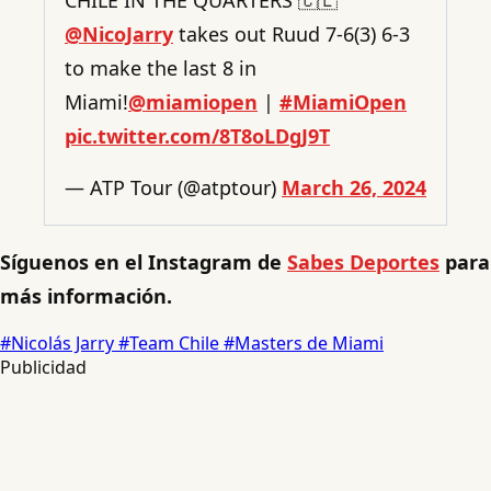
@NicoJarry
takes out Ruud 7-6(3) 6-3
to make the last 8 in
Miami!
@miamiopen
|
#MiamiOpen
pic.twitter.com/8T8oLDgJ9T
— ATP Tour (@atptour)
March 26, 2024
Síguenos en el Instagram de
Sabes Deportes
para
más información.
#Nicolás Jarry
#Team Chile
#Masters de Miami
Publicidad