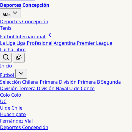
Deportes Concepción
Más
Deportes Concepción
Tenis
Futbol Internacional
La Liga
Liga Profesional Argentina
Premier League
Lucha Libre
Inicio
Fútbol
Selección Chilena
Primera División
Primera B
Segunda
División
Tercera División
Naval
U de Conce
Colo Colo
UC
U de Chile
Huachipato
Fernández Vial
Deportes Concepción