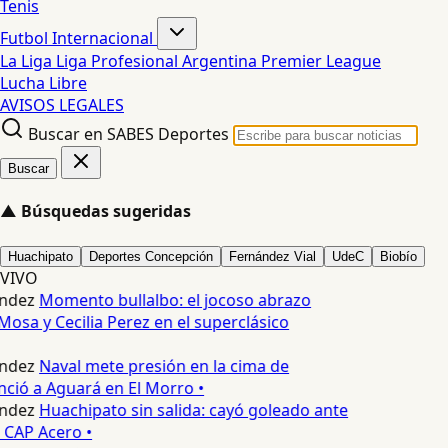
Tenis
Futbol Internacional
La Liga
Liga Profesional Argentina
Premier League
Lucha Libre
AVISOS LEGALES
Buscar en SABES Deportes
Buscar
▲
Búsquedas sugeridas
Huachipato
Deportes Concepción
Fernández Vial
UdeC
Biobío
VIVO
ndez
Momento bullalbo: el jocoso abrazo
Mosa y Cecilia Perez en el superclásico
ndez
Naval mete presión en la cima de
nció a Aguará en El Morro •
ndez
Huachipato sin salida: cayó goleado ante
 CAP Acero •