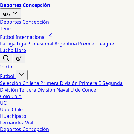
Deportes Concepción
Más
Deportes Concepción
Tenis
Futbol Internacional
La Liga
Liga Profesional Argentina
Premier League
Lucha Libre
Inicio
Fútbol
Selección Chilena
Primera División
Primera B
Segunda
División
Tercera División
Naval
U de Conce
Colo Colo
UC
U de Chile
Huachipato
Fernández Vial
Deportes Concepción