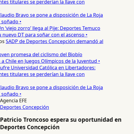
es titulares se perderían la llave con
laudio Bravo se pone a disposición de La Roja
T soñado •
n ‘viejo zorro’ llega al Pije: Deportes Temuco
 nuevo DT para soñar con el ascenso •
os
SADP de Deportes Concepción demandó al
oven promesa del ciclismo del Biobío
a Chile en Juegos Olímpicos de la Juventud •
ufre Universidad Católica en Libertadores:
es titulares se perderían la llave con
laudio Bravo se pone a disposición de La Roja
T soñado •
Agencia EFE
Deportes Concepción
Patricio Troncoso espera su oportunidad en
Deportes Concepción