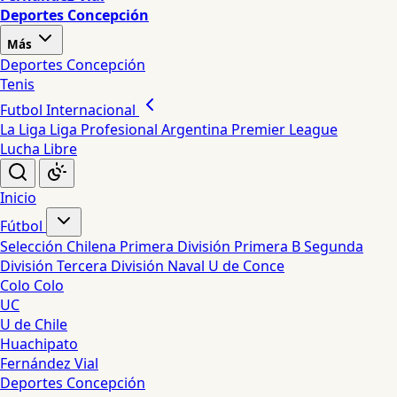
Deportes Concepción
Más
Deportes Concepción
Tenis
Futbol Internacional
La Liga
Liga Profesional Argentina
Premier League
Lucha Libre
Inicio
Fútbol
Selección Chilena
Primera División
Primera B
Segunda
División
Tercera División
Naval
U de Conce
Colo Colo
UC
U de Chile
Huachipato
Fernández Vial
Deportes Concepción